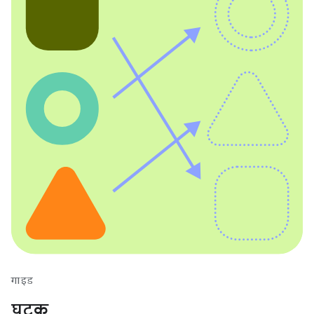
गाइड
घटक