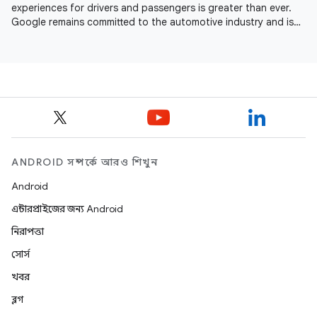
experiences for drivers and passengers is greater than ever.
Google remains committed to the automotive industry and is
seeing momentum across
ANDROID সম্পর্কে আরও শিখুন
Android
এন্টারপ্রাইজের জন্য Android
নিরাপত্তা
সোর্স
খবর
ব্লগ