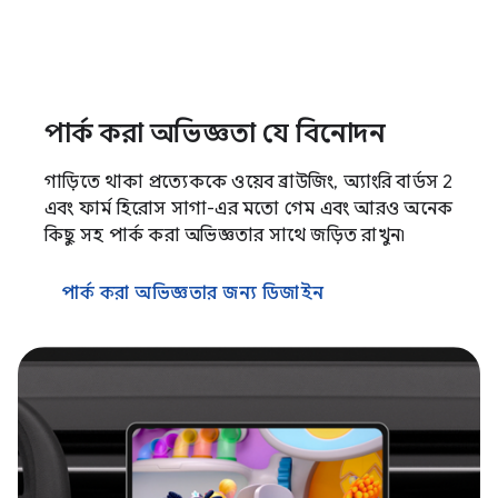
পার্ক করা অভিজ্ঞতা যে বিনোদন
গাড়িতে থাকা প্রত্যেককে ওয়েব ব্রাউজিং, অ্যাংরি বার্ডস 2
এবং ফার্ম হিরোস সাগা-এর মতো গেম এবং আরও অনেক
কিছু সহ পার্ক করা অভিজ্ঞতার সাথে জড়িত রাখুন৷
পার্ক করা অভিজ্ঞতার জন্য ডিজাইন