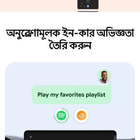
অনুপ্রেরণামূলক ইন-কার অভিজ্ঞতা
তৈরি করুন