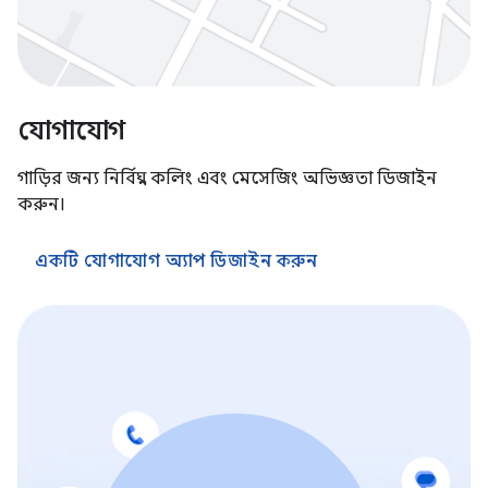
যোগাযোগ
গাড়ির জন্য নির্বিঘ্ন কলিং এবং মেসেজিং অভিজ্ঞতা ডিজাইন
করুন।
একটি যোগাযোগ অ্যাপ ডিজাইন করুন