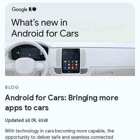
BLOG
Android for Cars: Bringing more
apps to cars
Updated ১৫ মে, ২০২৪
With technology in cars becoming more capable, the
opportunity to deliver safe and seamless connected