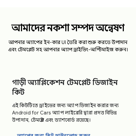
আমাদের নকশা সম্পদ অন্বেষণ
আপনার অ্যাপের ইন-কার UI তৈরি করা শুরু করতে উপাদান
এবং টেমপ্লেট সহ আপনার অ্যাপ ড্রাইভিং-অপ্টিমাইজ করুন।
গাড়ী অ্যাপ্লিকেশন টেমপ্লেট ডিজাইন
কিট
এই কিটটিতে ড্রাইভের জন্য অ্যাপ ডিজাইন করার জন্য
Android for Cars অ্যাপ লাইব্রেরি দ্বারা প্রদত্ত বিভিন্ন
উপাদান, টেমপ্লেট এবং ড্যাশবোর্ড রয়েছে।
অ্যাপের জন্য কিট ডাউনলোড করুন