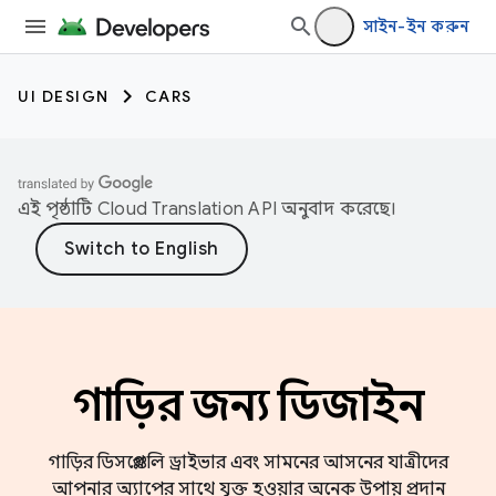
সাইন-ইন করুন
UI DESIGN
CARS
এই পৃষ্ঠাটি
Cloud Translation API
অনুবাদ করেছে।
গাড়ির জন্য ডিজাইন
গাড়ির ডিসপ্লেগুলি ড্রাইভার এবং সামনের আসনের যাত্রীদের
আপনার অ্যাপের সাথে যুক্ত হওয়ার অনেক উপায় প্রদান