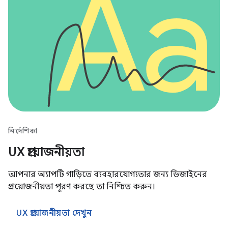
নির্দেশিকা
UX প্রয়োজনীয়তা
আপনার অ্যাপটি গাড়িতে ব্যবহারযোগ্যতার জন্য ডিজাইনের
প্রয়োজনীয়তা পূরণ করছে তা নিশ্চিত করুন।
UX প্রয়োজনীয়তা দেখুন