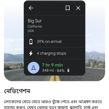
নেভিগেশন
লোকেদের যেতে যেতে আরও খুঁজে পেতে এবং অন্বেষণ করতে
সাহায্য করুন, যেমন খেলার নতুন জায়গা, জ্বালানি, চার্জ এবং