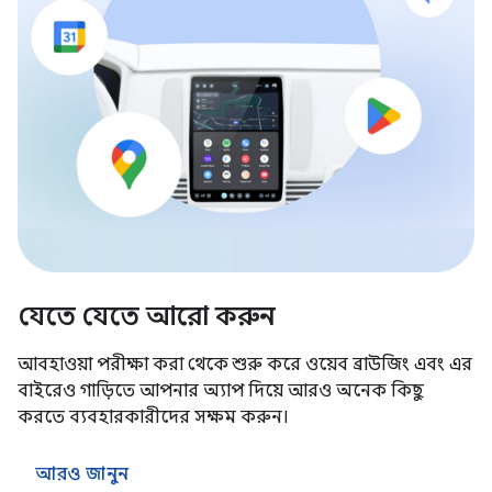
যেতে যেতে আরো করুন
আবহাওয়া পরীক্ষা করা থেকে শুরু করে ওয়েব ব্রাউজিং এবং এর
বাইরেও গাড়িতে আপনার অ্যাপ দিয়ে আরও অনেক কিছু
করতে ব্যবহারকারীদের সক্ষম করুন।
আরও জানুন