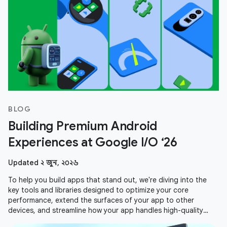
BLOG
Building Premium Android
Experiences at Google I/O ‘26
Updated ২ জুন, ২০২৬
To help you build apps that stand out, we're diving into the
key tools and libraries designed to optimize your core
performance, extend the surfaces of your app to other
devices, and streamline how your app handles high-quality
media. Here is a recap