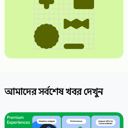
আমাদের সর্বশেষ খবর দেখুন