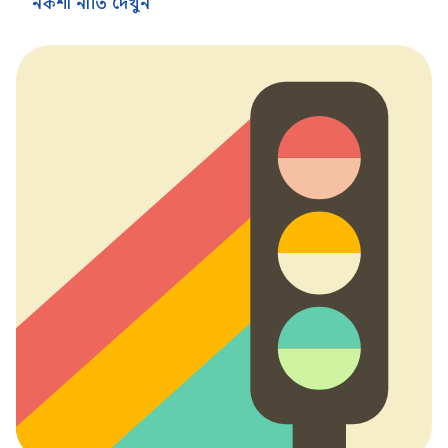
নকশা নীতি দেখুন