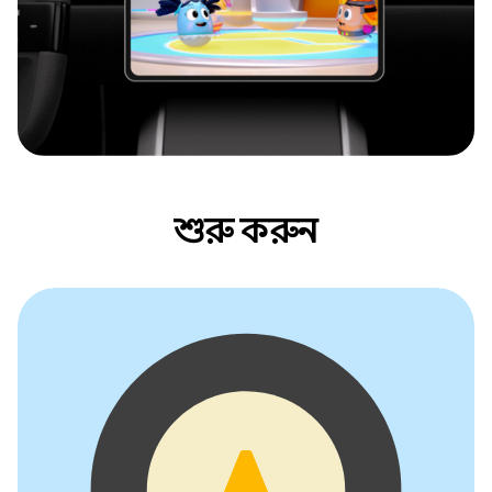
শুরু করুন