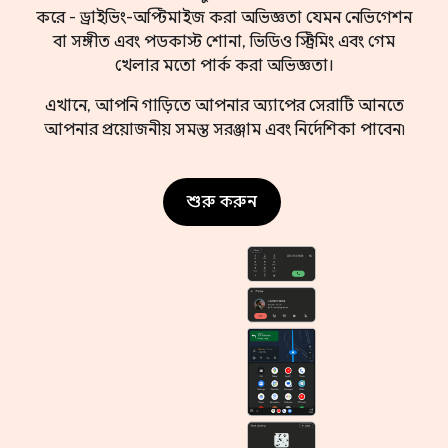
করে - ড্রাইভিং-অপ্টিমাইজ করা অভিজ্ঞতা যেমন নেভিগেশন
বা সঙ্গীত এবং পডকাস্ট শোনা, ভিডিও স্ট্রিমিং এবং গেম
খেলার মতো পার্ক করা অভিজ্ঞতা।
এখানে, আপনি গাড়িতে আপনার অ্যাপের সেরাটি আনতে
আপনার প্রয়োজনীয় সমস্ত সরঞ্জাম এবং নির্দেশিকা পাবেন৷
শুরু করুন