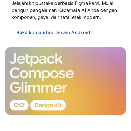
Jelajahi kit pustaka berbasis Figma kami. Mulai
bangun pengalaman Kacamata AI Anda dengan
komponen, gaya, dan tata letak modern.
Buka komunitas Desain Android