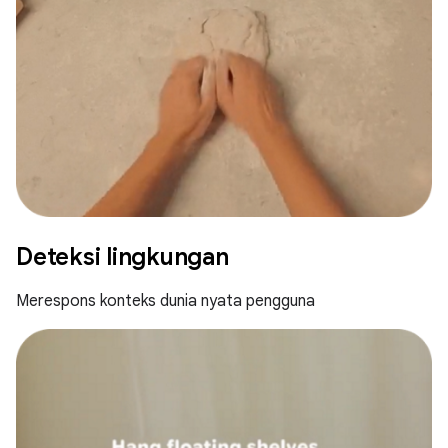
Deteksi lingkungan
Merespons konteks dunia nyata pengguna