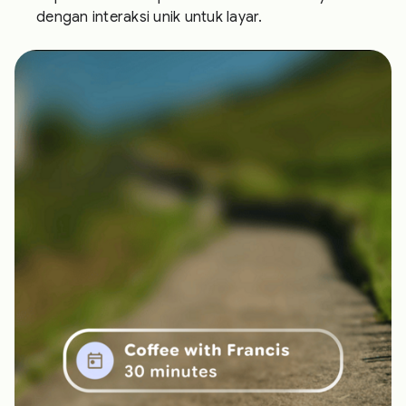
dengan interaksi unik untuk layar.