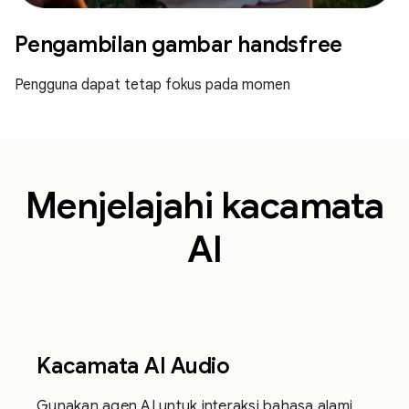
Pengambilan gambar handsfree
Pengguna dapat tetap fokus pada momen
Menjelajahi kacamata
AI
Kacamata AI Audio
Gunakan agen AI untuk interaksi bahasa alami