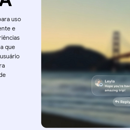
para uso
ente e
riências
da que
usuário
ra
 de