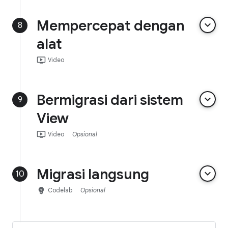
Mempercepat dengan
keyboard_arrow_down
8
alat
ondemand_video
Video
Bermigrasi dari sistem
keyboard_arrow_down
9
View
ondemand_video
Video
Opsional
Migrasi langsung
keyboard_arrow_down
10
emoji_objects
Codelab
Opsional