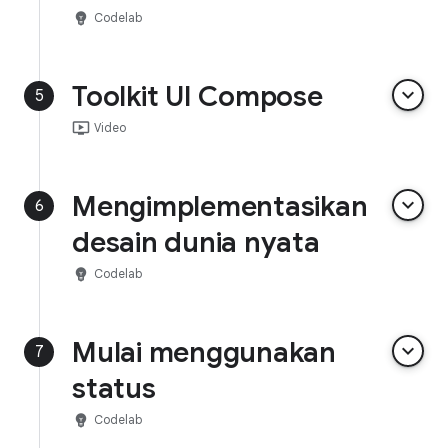
emoji_objects
Codelab
Toolkit UI Compose
keyboard_arrow_down
5
ondemand_video
Video
Mengimplementasikan
keyboard_arrow_down
6
desain dunia nyata
emoji_objects
Codelab
Mulai menggunakan
keyboard_arrow_down
7
status
emoji_objects
Codelab