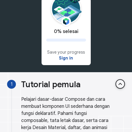
0% selesai
Save your progress
Sign in
Tutorial pemula
keyboard_arrow_up
1
Pelajari dasar-dasar Compose dan cara
membuat komponen UI sederhana dengan
fungsi deklaratif. Pahami fungsi
composable, tata letak dasar, serta cara
kerja Desain Material, daftar, dan animasi