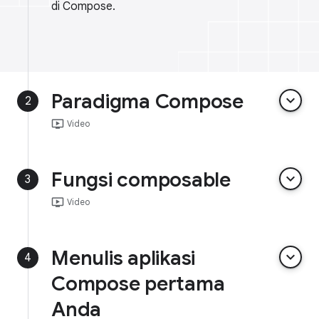
di Compose.
Paradigma Compose
keyboard_arrow_down
2
ondemand_video
Video
Fungsi composable
keyboard_arrow_down
3
ondemand_video
Video
Menulis aplikasi
keyboard_arrow_down
4
Compose pertama
Anda