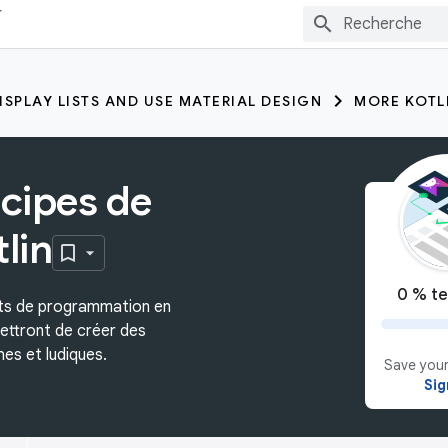
ISPLAY LISTS AND USE MATERIAL DESIGN
MORE KOTL
ncipes de
lin
0 % te
ts de programmation en
mettront de créer des
hes et ludiques.
Save your
Sig