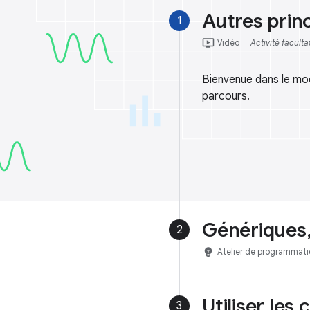
Autres prin
1
ondemand_video
Vidéo
Activité faculta
Bienvenue dans le mod
parcours.
Génériques,
2
emoji_objects
Atelier de programmati
Utiliser les
3