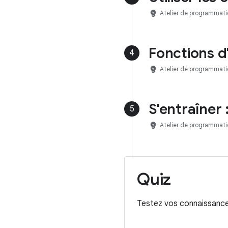
emoji_objects
Atelier de programmati
Fonctions d'
4
emoji_objects
Atelier de programmati
S'entraîner 
5
emoji_objects
Atelier de programmati
Quiz
Testez vos connaissances