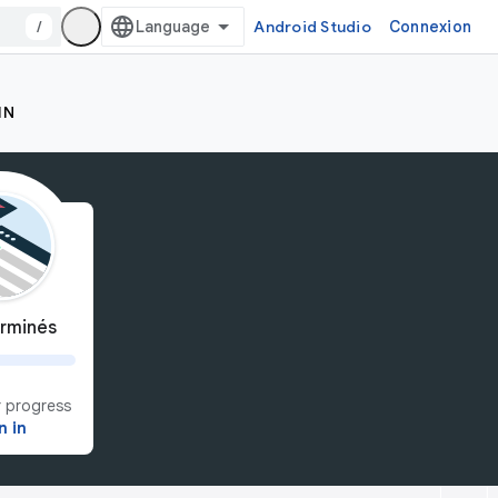
/
Android Studio
Connexion
IN
rminés
 progress
n in