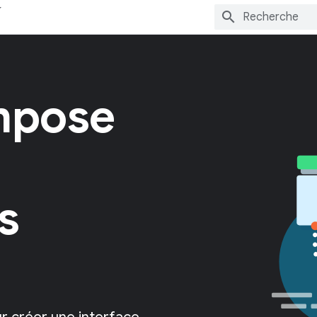
mpose
s