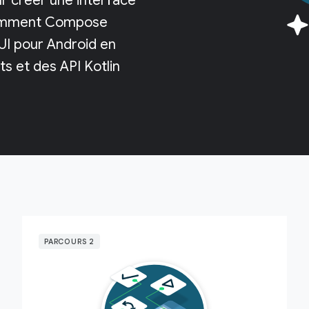
r créer une interface
 comment Compose
UI pour Android en
ts et des API Kotlin
PARCOURS 2