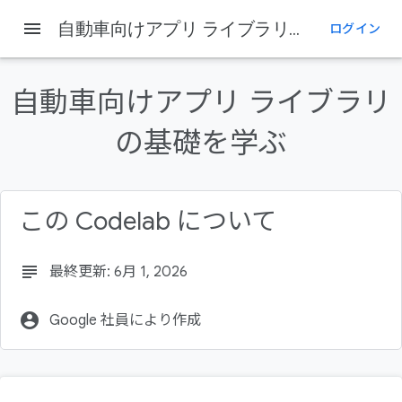
Android Developers
menu
自動車向けアプリ ライブラリの基礎を学ぶ
ログイン
このページの内容
1. 始める前に
自動車向けアプリ ライブラリ
必要なもの
の基礎を学ぶ
作成するアプリの概要
学習内容
2. 設定する
この Codelab について
subject
最終更新: 6月 1, 2026
account_circle
Google 社員により作成