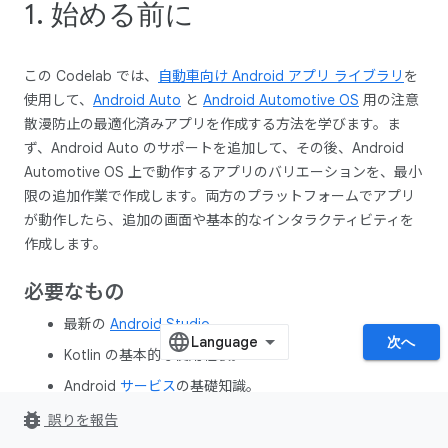
1. 始める前に
この Codelab では、
自動車向け Android アプリ ライブラリ
を
使用して、
Android Auto
と
Android Automotive OS
用の注意
散漫防止の最適化済みアプリを作成する方法を学びます。ま
ず、Android Auto のサポートを追加して、その後、Android
Automotive OS 上で動作するアプリのバリエーションを、最小
限の追加作業で作成します。両方のプラットフォームでアプリ
が動作したら、追加の画面や基本的なインタラクティビティを
作成します。
必要なもの
最新の
Android Studio
。
次へ
Kotlin の基本的な使用経験。
Android
サービス
の基礎知識。
bug_report
Android 仮想デバイスを作成
して
Android Emulator で実
誤りを報告
行
した経験。