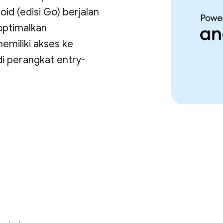
id (edisi Go) berjalan
optimalkan
miliki akses ke
i perangkat entry-