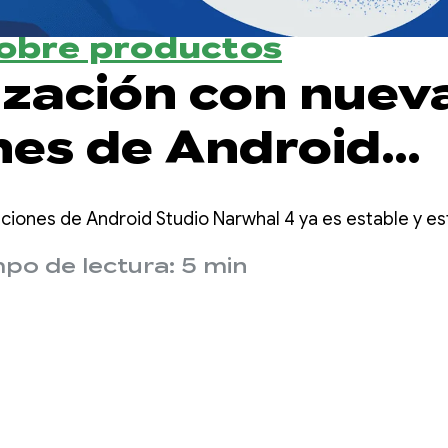
sobre productos
ización con nuev
nes de Android
 Narwhal 4:
nciones de Android Studio Narwhal 4 ya es estable y est
ibilidad con esf
po de lectura: 5 min
j y estabilidad
ada