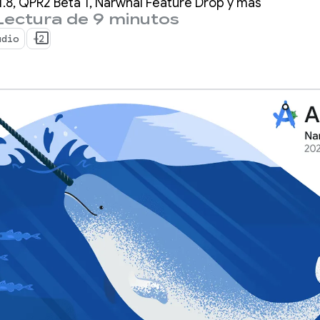
.8, QPR2 Beta 1, Narwhal Feature Drop y más
Lectura de 9 minutos
udio
+2