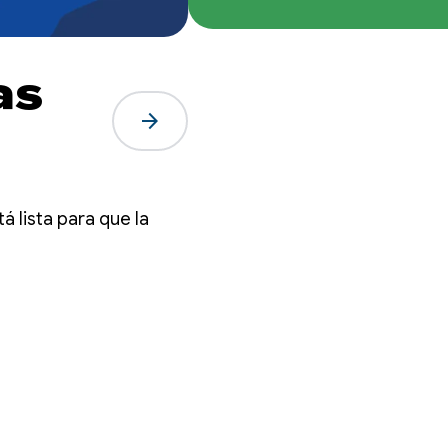
as
arrow_forward
á lista para que la
eras