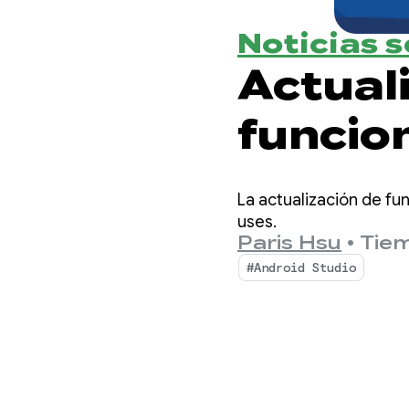
Noticias 
Actual
funcio
Studio
La actualización de fu
compat
uses.
Paris Hsu
•
Tiem
de relo
#Android Studio
mejor