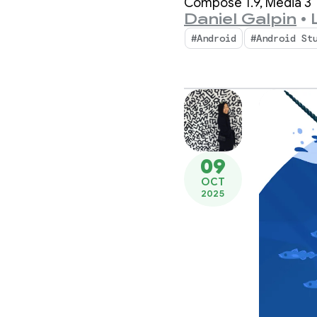
Compose 1.9, Media 3 1
Daniel Galpin
•
#Android
#Android St
09
OCT
2025