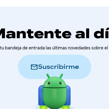
antente al d
u bandeja de entrada las últimas novedades sobre el 
mail
Suscribirme