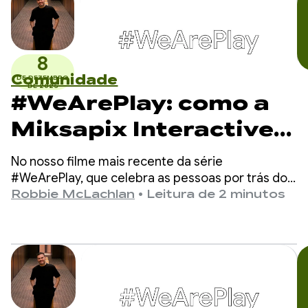
8
Comunidade
DE DEZEMBRO
DE 2025
#WeArePlay: como a
Miksapix Interactive
está levando a
No nosso filme mais recente da série
mitologia sámi antiga
#WeArePlay, que celebra as pessoas por trás dos
apps e jogos no Google Play, conhecemos Mikkel,
Robbie McLachlan
•
Leitura de 2 minutos
para jogadores de
o fundador e CEO da Miksapix Interactive.
todo o mundo