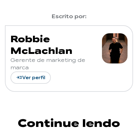
Escrito por:
Robbie
McLachlan
Gerente de marketing de
marca
read_more
Ver perfil
Continue lendo