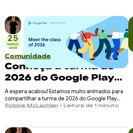
25
MARÇO
2026
Comunidade
Conheça a turma de
2026 do Google Play
Apps Accelerator
A espera acabou! Estamos muito animados para
compartilhar a turma de 2026 do Google Play
Apps Accelerator.
Robbie McLachlan
•
Leitura de 1 minuto