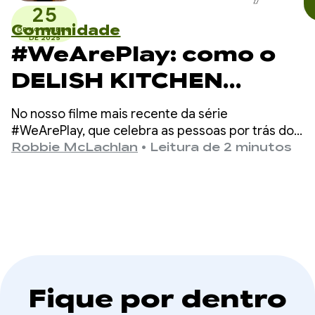
25
Comunidade
DE NOVEMBRO
DE 2025
#WeArePlay: como o
DELISH KITCHEN
resolve o dilema do
No nosso filme mais recente da série
jantar e capacita 13
#WeArePlay, que celebra as pessoas por trás dos
apps e jogos no Google Play, conhecemos
Robbie McLachlan
•
Leitura de 2 minutos
milhões de
Chiharu, uma das fundadoras do DELISH KITCHEN.
cozinheiros
domésticos
Fique por dentro