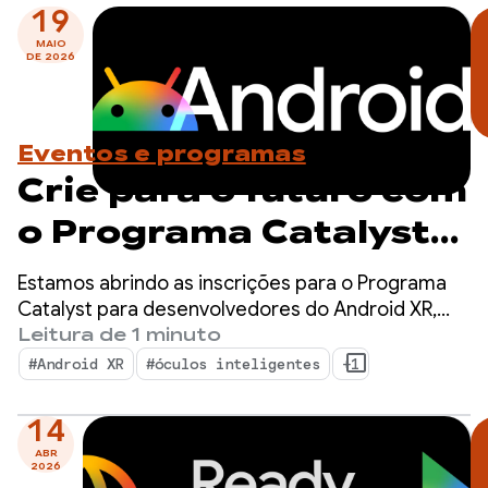
19
MAIO
DE 2026
Eventos e programas
Crie para o futuro com
o Programa Catalyst
para desenvolvedores
Estamos abrindo as inscrições para o Programa
do Android XR.
Catalyst para desenvolvedores do Android XR,
uma iniciativa dedicada a acelerar o
Leitura de 1 minuto
Inscreva-se agora!
desenvolvimento de apps do Android XR prontos
#Android XR
#óculos inteligentes
+1
para serem lançados no próximo ano.
14
ABR
2026