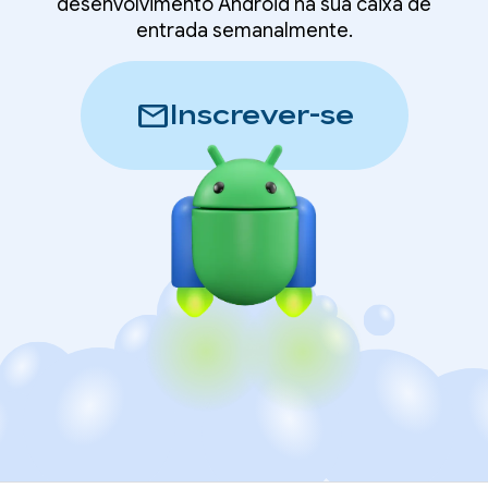
desenvolvimento Android na sua caixa de
entrada semanalmente.
mail
Inscrever-se