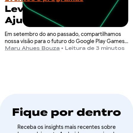
Level Up: teste o
Ajudante e se prepare
para as próximas
Em setembro do ano passado, compartilhamos
etapas do programa
nossa visão para o futuro do Google Play Games
com base em uma crença fundamental: a melhor
Maru Ahues Bouza
•
Leitura de 3 minutos
maneira de impulsionar o sucesso do seu jogo é
oferecer uma experiência de jogador de nível
internacional.
Fique por dentro
Receba os insights mais recentes sobre