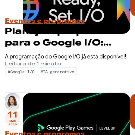
Eventos e programas
Planeje e prepare-se
para o Google I/O:
programação da
A programação do Google I/O já está disponível!
transmissão ao vivo
Leitura de 1 minuto
#Google I/O
#IA generativa
revelada
11
MAR
2026
Eventos e programas