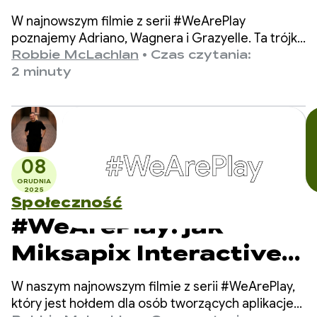
dzieciom, które nie
W najnowszym filmie z serii #WeArePlay
mówią, w komunikacji
poznajemy Adriano, Wagnera i Grazyelle. Ta trójka
stworzyła Matraquinha, aplikację, która pomaga
Robbie McLachlan
•
Czas czytania:
tysiącom dzieci niemówiących w ponad
2 minuty
80 krajach w komunikacji.
08
GRUDNIA
2025
Społeczność
#WeArePlay: jak
Miksapix Interactive
wprowadza
W naszym najnowszym filmie z serii #WeArePlay,
starożytną mitologię
który jest hołdem dla osób tworzących aplikacje