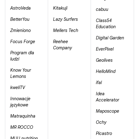
AstroVeda
Kitakuji
cabuu
BetterYou
Lazy Surfers
Class54
Education
Zmieniono
Mellers Tech
Digital Garden
Focus Forge
Reehee
Company
EverPixel
Program dla
ludzi
Geolives
Know Your
HelloMind
Lemons
ifal
kweliTV
Idea
Innowacje
Accelerator
językowe
Maposcope
Matraquinha
Ochy
MR ROCCO
Picastro
MUU nutrition