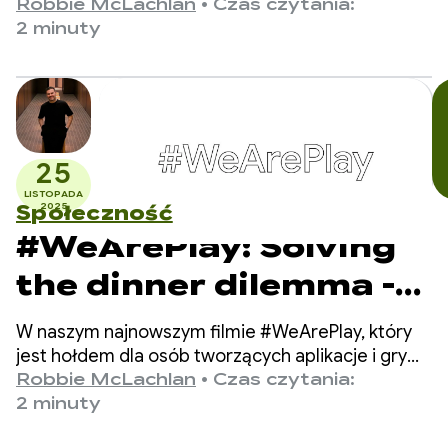
i gry w Google Play, poznajemy Mikkela –
Robbie McLachlan
•
Czas czytania:
Saamów do gier na
założyciela i dyrektora generalnego Miksapix
2 minuty
Interactive.
całym świecie
25
LISTOPADA
2025
Społeczność
#WeArePlay: Solving
the dinner dilemma -
how DELISH KITCHEN
W naszym najnowszym filmie #WeArePlay, który
empowers 13 million
jest hołdem dla osób tworzących aplikacje i gry
w Google Play, poznajemy Chiharu,
Robbie McLachlan
•
Czas czytania:
home cooks
współzałożycielkę DELISH KITCHEN.
2 minuty