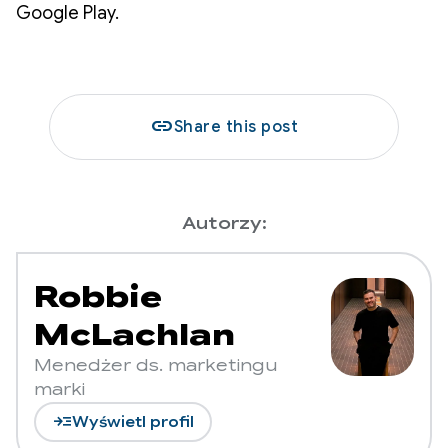
Google Play.
link
Share this post
Autorzy:
Robbie
McLachlan
Menedżer ds. marketingu
marki
read_more
Wyświetl profil