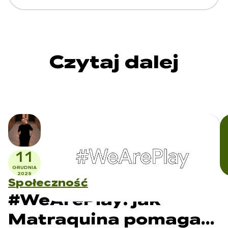
Czytaj dalej
11
GRUDNIA
2025
Społeczność
#WeArePlay: jak
Matraquina pomaga