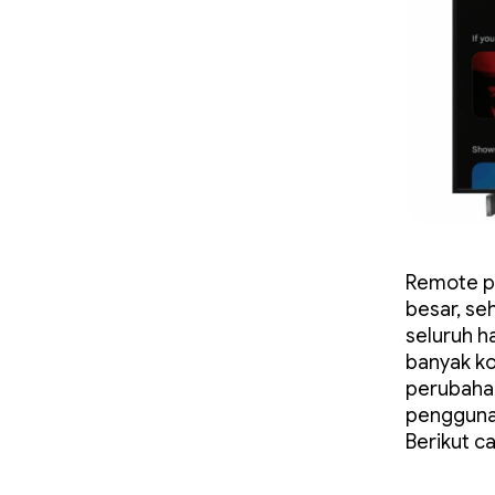
Remote pe
besar, se
seluruh h
banyak ko
perubahan
pengguna,
Berikut c