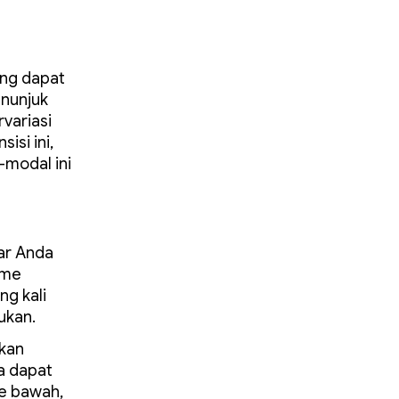
ang dapat
enunjuk
variasi
si ini,
-modal ini
ar Anda
sme
ng kali
ukan.
kan
a dapat
ke bawah,