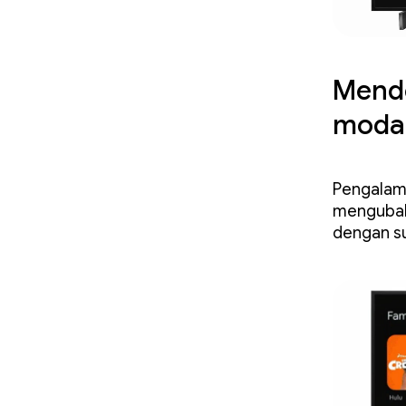
Mende
modal
Pengalama
mengubah
dengan su