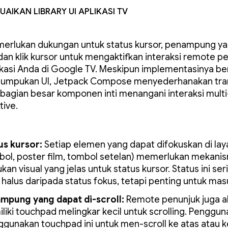
uaikan Library UI aplikasi TV
erlukan dukungan untuk status kursor, penampung y
, dan klik kursor untuk mengaktifkan interaksi remote p
ikasi Anda di Google TV. Meskipun implementasinya ber
umpukan UI, Jetpack Compose menyederhanakan transi
bagian besar komponen inti menangani interaksi multi
tive.
us kursor:
Setiap elemen yang dapat difokuskan di lay
bol, poster film, tombol setelan) memerlukan mekani
an visual yang jelas untuk status kursor. Status ini seri
h halus daripada status fokus, tetapi penting untuk mas
mpung yang dapat di-scroll:
Remote penunjuk juga a
liki touchpad melingkar kecil untuk scrolling. Penggun
gunakan touchpad ini untuk men-scroll ke atas atau 