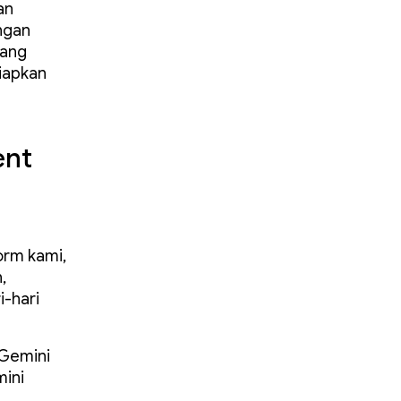
an
ngan
yang
iapkan
ent
form kami,
,
i-hari
Gemini
ini