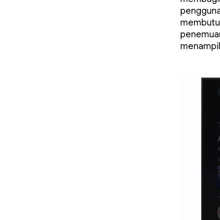
pengguna
membutuhk
penemuan
menampil