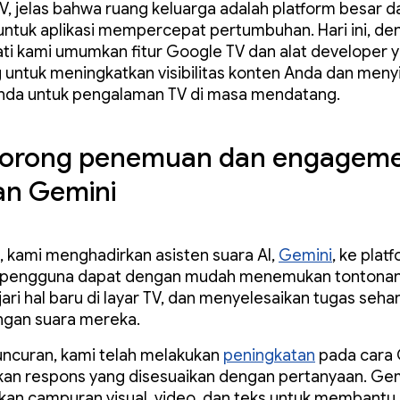
V, jelas bahwa ruang keluarga adalah platform besar d
ntuk aplikasi mempercepat pertumbuhan. Hari ini, de
ti kami umumkan fitur Google TV dan alat developer 
 untuk meningkatkan visibilitas konten Anda dan meny
Anda untuk pengalaman TV di masa mendatang.
orong penemuan dan engagem
an Gemini
u, kami menghadirkan asisten suara AI,
Gemini
, ke plat
 pengguna dapat dengan mudah menemukan tontonan
ri hal baru di layar TV, dan menyelesaikan tugas sehar
ngan suara mereka.
uncuran, kami telah melakukan
peningkatan
pada cara 
an respons yang disesuaikan dengan pertanyaan. Gem
an campuran visual, video, dan teks untuk membantu