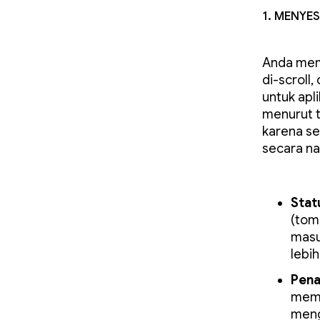
1. Menyes
Anda mem
di-scroll
untuk apl
menurut t
karena se
secara na
Stat
(tom
masuk
lebi
Pena
memi
meng