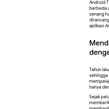
Android T
berbeda u
senang ha
dirancang
aplikasi 
Mend
deng
Tahun lal
sehingga
mempelaja
hanya de
Sejak pel
memberik
membagik