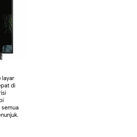
 layar
pat di
isi
pi
i semua
nunjuk.