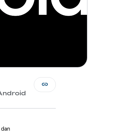
link
Android
V dan