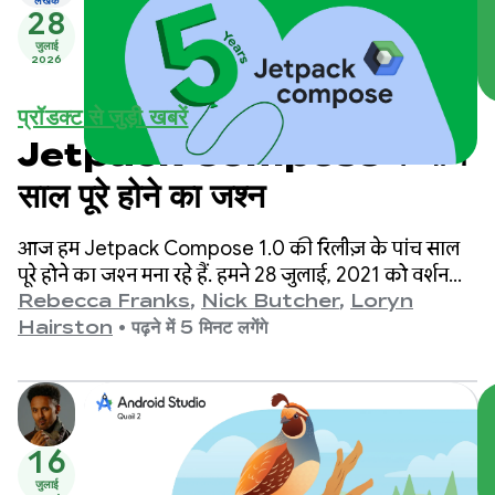
लेखक
28
जुलाई
2026
प्रॉडक्ट से जुड़ी खबरें
Jetpack Compose के पांच
साल पूरे होने का जश्न
आज हम Jetpack Compose 1.0 की रिलीज़ के पांच साल
पूरे होने का जश्न मना रहे हैं. हमने 28 जुलाई, 2021 को वर्शन
1.0 लॉन्च किया था. इसके बाद, हमने वर्शन 1.11 लॉन्च किया.
Rebecca Franks
,
Nick Butcher
,
Loryn
इन वर्शन के बीच, हमने एपीआई में कई बड़े बदलाव किए हैं.
Hairston
•
पढ़ने में 5 मिनट लगेंगे
इसलिए, हम इस मौके पर जश्न मना रहे हैं.
16
जुलाई