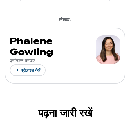
लेखक:
Phalene
Gowling
प्रॉडक्ट मैनेजर
read_more
प्रोफ़ाइल देखें
पढ़ना जारी रखें