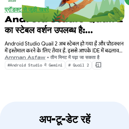
2026
प्रॉडक्ट से जुड़ी खबरें
Android Studio Quail 2
का स्टेबल वर्शन उपलब्ध है:
Android Studio के एआई
Android Studio Quail 2 अब स्टेबल हो गया है और प्रोडक्शन
एजेंट की मदद से एक साथ कई काम करें
में इस्तेमाल करने के लिए तैयार है. इससे आपके IDE में बदलाव
होगा. इसमें एक साथ कई एजेंटिक वर्कफ़्लो, नेटिव तौर पर
Amman Asfaw
•
तीन मिनट में पढ़ा जा सकता है
इंटिग्रेट की गई मेमोरी लीक प्रोफ़ाइलिंग, और कॉन्टेक्स्ट के
#Android Studio में Gemini
# Quail 2
+1
हिसाब से क्रैश ठीक करने की सुविधा मिलेगी.
अप-टू-डेट रहें