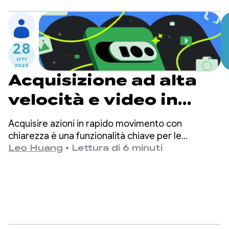
28
OTT
2025
Acquisizione ad alta
velocità e video in
slow motion con
Acquisire azioni in rapido movimento con
CameraX 1.5
chiarezza è una funzionalità chiave per le
moderne app per la fotocamera. Ciò si ottiene
Leo Huang
•
Lettura di 6 minuti
tramite l'acquisizione ad alta velocità, ovvero il
processo di acquisizione dei frame a velocità
come 120 o 240 f/s.