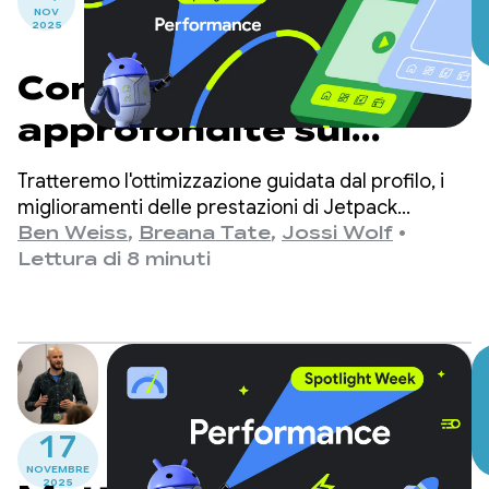
NOV
2025
Considerazioni più
approfondite sul
rendimento
Tratteremo l'ottimizzazione guidata dal profilo, i
miglioramenti delle prestazioni di Jetpack
Compose e le considerazioni sul lavoro dietro le
Ben Weiss
,
Breana Tate
,
Jossi Wolf
•
quinte.
Lettura di 8 minuti
17
NOVEMBRE
2025