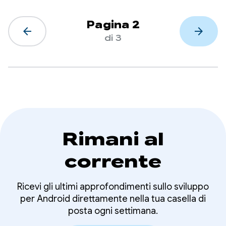
Pagina 2
arrow_back
arrow_forward
di 3
Rimani al
corrente
Ricevi gli ultimi approfondimenti sullo sviluppo
per Android direttamente nella tua casella di
posta ogni settimana.