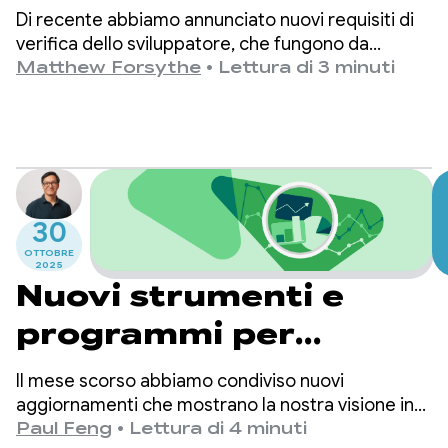
l'accesso in anteprima
Di recente abbiamo annunciato nuovi requisiti di
inizia ora mentre
verifica dello sviluppatore, che fungono da
ulteriore livello di difesa nel nostro impegno
Matthew Forsythe
•
Lettura di 3 minuti
continuiamo a
costante per proteggere gli utenti Android.
Sappiamo che la sicurezza funziona meglio
sviluppare in base al
quando tiene conto dei diversi modi in cui le
tuo feedback
persone utilizzano i nostri strumenti.
30
OTTOBRE
2025
Nuovi strumenti e
programmi per
accelerare il tuo
Il mese scorso abbiamo condiviso nuovi
successo su Google
aggiornamenti che mostrano la nostra visione in
evoluzione di Google Play: un luogo in cui le
Paul Feng
•
Lettura di 4 minuti
Play