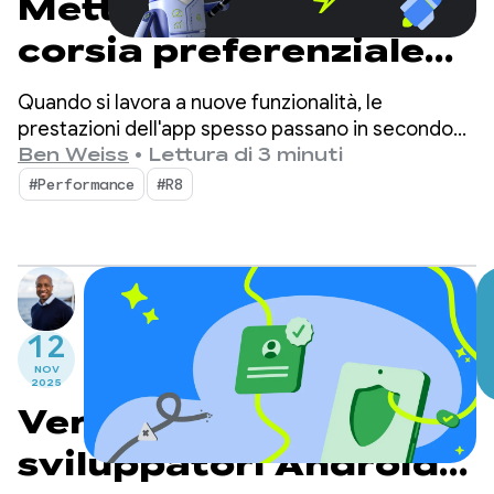
Metti la tua app sulla
corsia preferenziale
con la settimana di
Quando si lavora a nuove funzionalità, le
Android Performance
prestazioni dell'app spesso passano in secondo
piano. Tuttavia, anche se non è sempre la priorità
Ben Weiss
•
Lettura di 3 minuti
Spotlight.
degli sviluppatori, gli utenti possono vedere
#Performance
#R8
esattamente dove le prestazioni della tua app
sono inferiori.
12
NOV
2025
Verifica degli
sviluppatori Android: