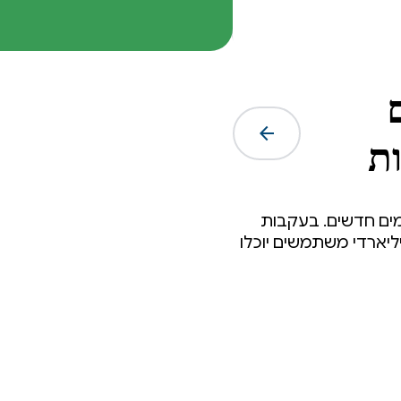
arrow_forward
ת
מים חדשים. בעקבות
עול כדי להבטיח שמיליארדי משתמשים יוכלו