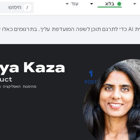
בלוג
עוד
/
aya Kaza
1
uct
POST
מהימנות האפליקציה ו