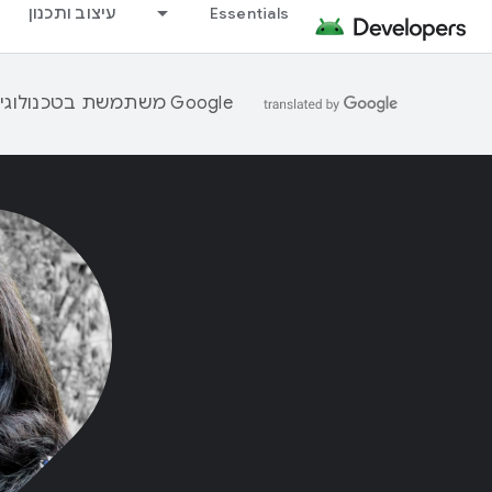
Essentials
עיצוב ותכנון
‫Google משתמשת בטכנולוגיית AI כדי לתרגם תוכן לשפה המועדפת עליך. בתרגומים כאלו עשויות להיות שגיאות.