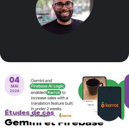
04
MAI
2026
Études de cas
Gemini et Firebase