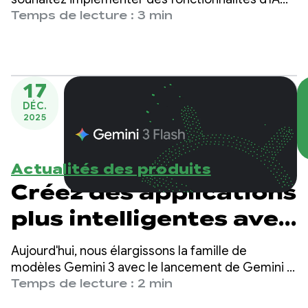
Gemini pour Android
innovantes dans votre application, nous avons
Temps de lecture : 3 min
récemment lancé de nouvelles mises à jour
puissantes.
17
DÉC.
2025
Actualités des produits
Créez des applications
plus intelligentes avec
Gemini 3 Flash
Aujourd'hui, nous élargissons la famille de
modèles Gemini 3 avec le lancement de Gemini 3
Flash, une intelligence de pointe conçue pour la
Temps de lecture : 2 min
rapidité à un coût bien inférieur.