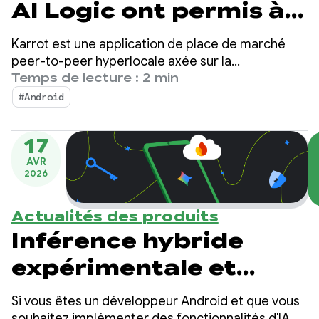
AI Logic ont permis à
Karrot d'augmenter
Karrot est une application de place de marché
ses ventes grâce à une
peer-to-peer hyperlocale axée sur la
communauté. Elle permet aux utilisateurs
Temps de lecture : 2 min
fonctionnalité de
d'acheter, de vendre et d'échanger des articles
#Android
avec d'autres utilisateurs validés. Depuis son
traduction intégrée
lancement en Corée du Sud en 2015, la plate-
en moins de deux
17
forme s'est étendue aux marchés mondiaux et
AVR
compte désormais plus de 43 millions
semaines
2026
d'utilisateurs inscrits.
Actualités des produits
Inférence hybride
expérimentale et
nouveaux modèles
Si vous êtes un développeur Android et que vous
souhaitez implémenter des fonctionnalités d'IA