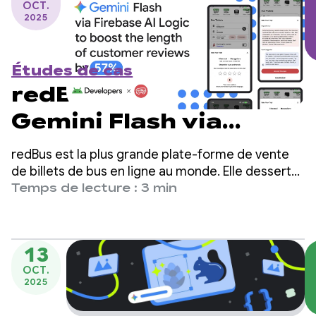
OCT.
2025
Études de cas
redBus utilise
Gemini Flash via
Firebase AI Logic pour
redBus est la plus grande plate-forme de vente
augmenter la
de billets de bus en ligne au monde. Elle dessert
des millions de voyageurs en Inde, en Asie du Sud-
Temps de lecture : 3 min
longueur des avis
Est et en Amérique latine.
clients de 57 %.
13
OCT.
2025