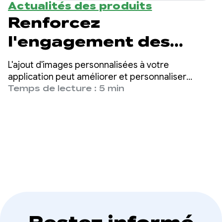
Actualités des produits
Renforcez
l'engagement des
utilisateurs grâce à la
L'ajout d'images personnalisées à votre
génération d'images
application peut améliorer et personnaliser
considérablement l'expérience utilisateur, et
Temps de lecture : 5 min
par IA
accroître l'engagement des utilisateurs.