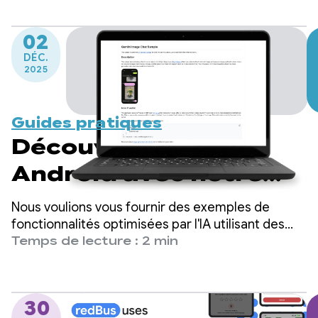
02
DÉC.
2025
Guides pratiques
Découvrez l'IA sur
Android avec notre
application de
Nous voulions vous fournir des exemples de
catalogue d'exemples
fonctionnalités optimisées par l'IA utilisant des
modèles sur l'appareil et dans le cloud, et vous
Temps de lecture : 2 min
inciter à créer des expériences agréables pour
vos utilisateurs.
30