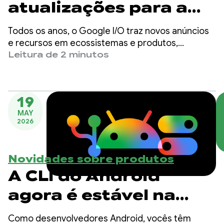
atualizações para a
produtividade de
Todos os anos, o Google I/O traz novos anúncios
desenvolvedores
e recursos em ecossistemas e produtos,
incluindo o desenvolvimento do Android. À
Leitura de 2 minutos
Android
medida que o desenvolvimento muda para
ferramentas assistidas por IA e agentes,
expandimos nossas ofertas para oferecer melhor
19
suporte, seja qual for a maneira que você
MAY
escolher para criar apps para Android.
2026
Novidades sobre produtos
A CLI do Android
agora é estável na
versão 1.0: acelere o
Como desenvolvedores Android, vocês têm