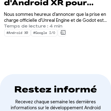
d'Android XR pour
Unity, Unreal et Godot
Nous sommes heureux d'annoncer que la prise en
charge officielle d'Unreal Engine et de Godot est
désormais disponible pour Android XR. Nous
Temps de lecture : 4 min
lançons également de nouveaux outils conçus
#Android XR
#Google I/O
+1
pour booster votre productivité et activer de
nouvelles fonctionnalités XR : Android XR Engine
Hub et Android XR Interaction Framework.
Restez informé
Recevez chaque semaine les dernières
informations sur le développement Android