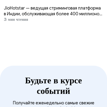
оптимизировала
JioHotstar — ведущая стриминговая платформа
пользовательский интерфейс
в Индии, обслуживающая более 400 миллионов
пользователей.
3 мин чтения
для складных устройств и
планшетов.
Будьте в курсе
событий
Получайте еженедельно самые свежие