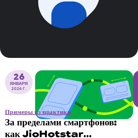
26
ЯНВАРЯ
2026 Г.
Примеры из практики
За пределами смартфонов:
как JioHotstar