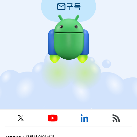
mail
구독