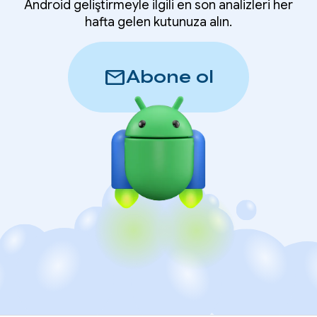
Android geliştirmeyle ilgili en son analizleri her
hafta gelen kutunuza alın.
mail
Abone ol