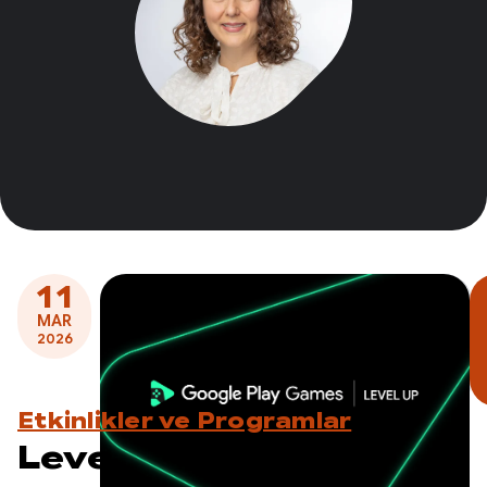
11
MAR
2026
Etkinlikler ve Programlar
Level Up: Oyun