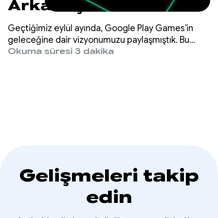
Arkadaşı'nı test edin
ve programdaki
Geçtiğimiz eylül ayında, Google Play Games'in
yaklaşan dönüm
geleceğine dair vizyonumuzu paylaşmıştık. Bu
vizyonun temelinde, oyununuzun başarısını
Okuma süresi 3 dakika
noktalarına hazırlanın
artırmanın en iyi yolunun birinci sınıf bir oyuncu
deneyimi sunmak olduğuna dair inancımız yatıyor.
Gelişmeleri takip
edin