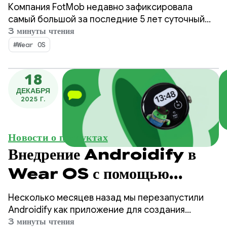
разных платформах для
Компания FotMob недавно зафиксировала
достижения рекордного
самый большой за последние 5 лет суточный
прирост числа пользователей Wear OS среди
3 минуты чтения
уровня внедрения Wear OS
своих пользователей, в 2-3 раза превысивший
#Wear OS
среднесуточный показатель. Секрет? Простой
процесс установки на разные устройства,
18
который позволяет пользователям находить
ДЕКАБРЯ
приложение Wear OS прямо со своего
2025 Г.
телефона.
Новости о продуктах
Внедрение Androidify в
Wear OS с помощью
функции Watch Face
Несколько месяцев назад мы перезапустили
Push
Androidify как приложение для создания
персонализированных ботов для Android.
3 минуты чтения