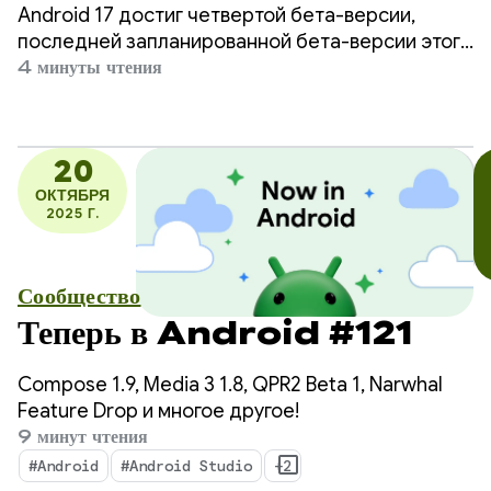
Android 17 достиг четвертой бета-версии,
последней запланированной бета-версии этого
цикла релизов, что является критически важным
4 минуты чтения
этапом для обеспечения совместимости
приложений и стабильности платформы.
20
ОКТЯБРЯ
2025 Г.
Сообщество
Теперь в Android #121
Compose 1.9, Media 3 1.8, QPR2 Beta 1, Narwhal
Feature Drop и многое другое!
9 минут чтения
#Android
#Android Studio
+2