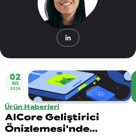
02
NIS
2026
Ürün Haberleri
AICore Geliştirici
Önizlemesi'nde