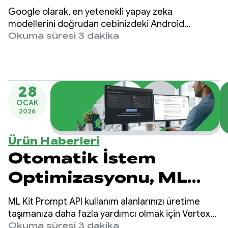
Gemma 4'ü
Google olarak, en yetenekli yapay zeka
duyuruyoruz
modellerini doğrudan cebinizdeki Android
cihazlara getirmeye kararlıyız. Bugün, en yeni ve
Okuma süresi 3 dakika
gelişmiş açık modelimiz Gemma 4'ü kullanıma
sunduğumuzu duyurmaktan heyecan duyuyoruz.
28
OCAK
2026
Ürün Haberleri
Otomatik İstem
Optimizasyonu, ML
Kit'in Üretken Yapay
ML Kit Prompt API kullanım alanlarınızı üretime
Zeka İstem API'sinde
taşımanıza daha fazla yardımcı olmak için Vertex
AI'daki cihaz üzerinde modelleri hedefleyen
Okuma süresi 3 dakika