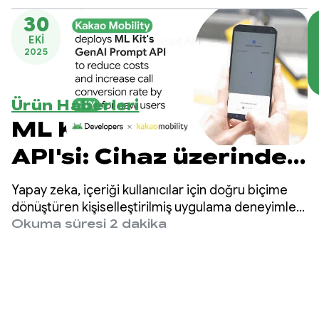
Nano'yu kullanıyor
30
EKI
2025
Ürün Haberleri
ML Kit'in Prompt
API'si: Cihaz üzerinde
özel Gemini Nano
Yapay zeka, içeriği kullanıcılar için doğru biçime
deneyimlerinin kilidini
dönüştüren kişiselleştirilmiş uygulama deneyimleri
oluşturmayı kolaylaştırıyor. Daha önce
Okuma süresi 2 dakika
açın
geliştiricilerin, özetleme ve resim açıklaması gibi
belirli kullanım alanlarına yönelik ML Kit GenAI
API'leri aracılığıyla Gemini Nano ile entegrasyon
yapmasına olanak tanımıştık.