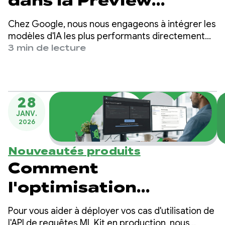
dans la Preview
développeur AICore
Chez Google, nous nous engageons à intégrer les
modèles d'IA les plus performants directement
dans les appareils Android que vous avez dans
3 min de lecture
votre poche. Aujourd'hui, nous sommes ravis
d'annoncer la sortie de notre dernier modèle
ouvert de pointe : Gemma 4.
28
JANV.
2026
Nouveautés produits
Comment
l'optimisation
automatique des
Pour vous aider à déployer vos cas d'utilisation de
l'API de requêtes ML Kit en production, nous