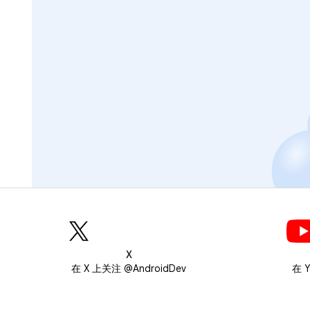
X
在 X 上关注 @AndroidDev
在 Y