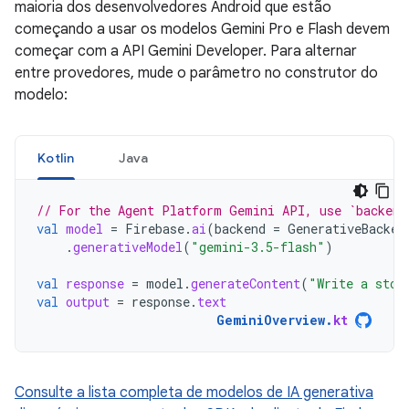
maioria dos desenvolvedores Android que estão
começando a usar os modelos Gemini Pro e Flash devem
começar com a API Gemini Developer. Para alternar
entre provedores, mude o parâmetro no construtor do
modelo:
Kotlin
Java
// For the Agent Platform Gemini API, use `backend
val
model
=
Firebase
.
ai
(
backend
=
GenerativeBacken
.
generativeModel
(
"gemini-3.5-flash"
)
val
response
=
model
.
generateContent
(
"Write a stor
val
output
=
response
.
text
GeminiOverview
.
kt
Consulte a lista completa de modelos de IA generativa