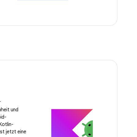
r
heit und
id-
Kotlin-
st jetzt eine