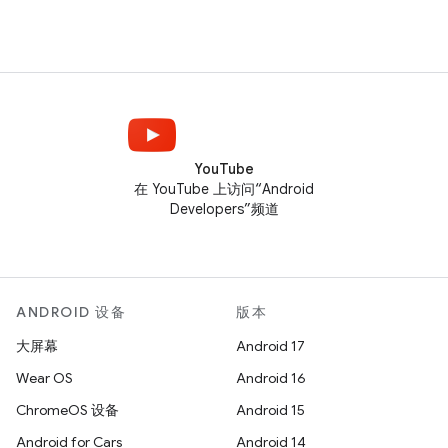
YouTube
在 YouTube 上访问“Android
Developers”频道
ANDROID 设备
版本
大屏幕
Android 17
Wear OS
Android 16
ChromeOS 设备
Android 15
Android for Cars
Android 14