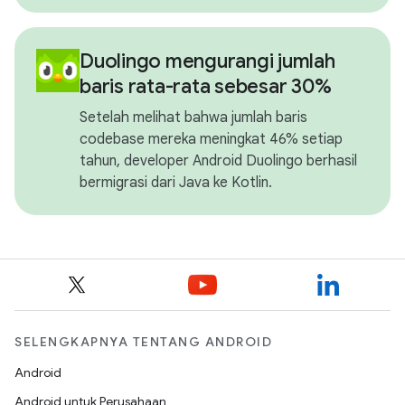
Duolingo mengurangi jumlah
baris rata-rata sebesar 30%
Setelah melihat bahwa jumlah baris
codebase mereka meningkat 46% setiap
tahun, developer Android Duolingo berhasil
bermigrasi dari Java ke Kotlin.
SELENGKAPNYA TENTANG ANDROID
Android
Android untuk Perusahaan