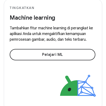
TINGKATKAN
Machine learning
Tambahkan fitur machine learning di perangkat ke
aplikasi Anda untuk mengaktifkan kemampuan
pemrosesan gambar, audio, dan teks terbaru.
Pelajari ML