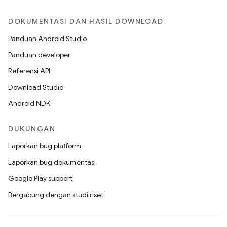
DOKUMENTASI DAN HASIL DOWNLOAD
Panduan Android Studio
Panduan developer
Referensi API
Download Studio
Android NDK
DUKUNGAN
Laporkan bug platform
Laporkan bug dokumentasi
Google Play support
Bergabung dengan studi riset