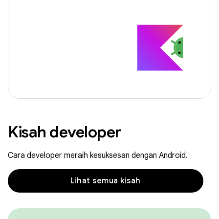
Kisah developer
Cara developer meraih kesuksesan dengan Android.
Lihat semua kisah