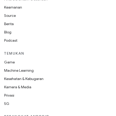
Keamanan
Source
Berita
Blog
Podcast
TEMUKAN
Game
Machine Learning
Kesehatan & Kebugaran
Kamera & Media
Privasi
5G