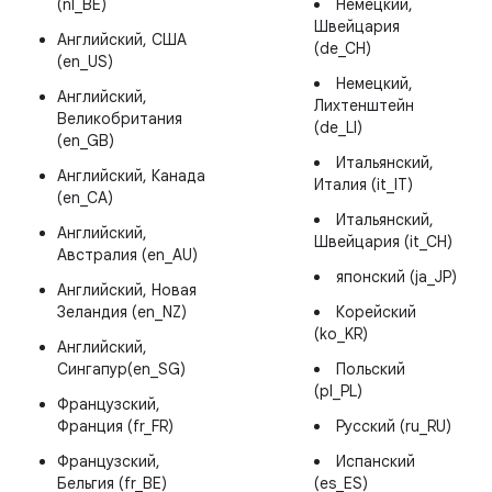
(nl_BE)
Немецкий,
Швейцария
Английский, США
(de_CH)
(en_US)
Немецкий,
Английский,
Лихтенштейн
Великобритания
(de_LI)
(en_GB)
Итальянский,
Английский, Канада
Италия (it_IT)
(en_CA)
Итальянский,
Английский,
Швейцария (it_CH)
Австралия (en_AU)
японский (ja_JP)
Английский, Новая
Зеландия (en_NZ)
Корейский
(ko_KR)
Английский,
Сингапур(en_SG)
Польский
(pl_PL)
Французский,
Франция (fr_FR)
Русский (ru_RU)
Французский,
Испанский
Бельгия (fr_BE)
(es_ES)