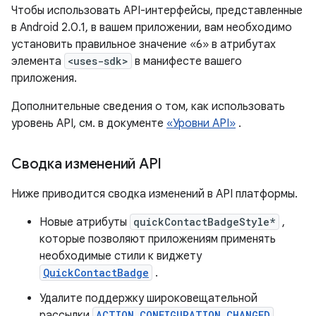
Чтобы использовать API-интерфейсы, представленные
в Android 2.0.1, в вашем приложении, вам необходимо
установить правильное значение «6» в атрибутах
элемента
<uses-sdk>
в манифесте вашего
приложения.
Дополнительные сведения о том, как использовать
уровень API, см. в документе
«Уровни API»
.
Сводка изменений API
Ниже приводится сводка изменений в API платформы.
Новые атрибуты
quickContactBadgeStyle*
,
которые позволяют приложениям применять
необходимые стили к виджету
QuickContactBadge
.
Удалите поддержку широковещательной
рассылки
ACTION_CONFIGURATION_CHANGED
,