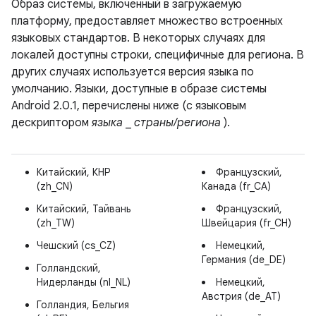
Образ системы, включенный в загружаемую
платформу, предоставляет множество встроенных
языковых стандартов. В некоторых случаях для
локалей доступны строки, специфичные для региона. В
других случаях используется версия языка по
умолчанию. Языки, доступные в образе системы
Android 2.0.1, перечислены ниже (с языковым
дескриптором
языка
_
страны/региона
).
Китайский, КНР
Французский,
(zh_CN)
Канада (fr_CA)
Китайский, Тайвань
Французский,
(zh_TW)
Швейцария (fr_CH)
Чешский (cs_CZ)
Немецкий,
Германия (de_DE)
Голландский,
Нидерланды (nl_NL)
Немецкий,
Австрия (de_AT)
Голландия, Бельгия