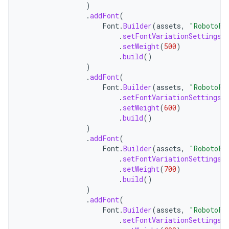
)
.
addFont
(
Font
.
Builder
(
assets
,
"RobotoFl
.
setFontVariationSettings
(
.
setWeight
(
500
)
.
build
()
)
.
addFont
(
Font
.
Builder
(
assets
,
"RobotoFl
.
setFontVariationSettings
(
.
setWeight
(
600
)
.
build
()
)
.
addFont
(
Font
.
Builder
(
assets
,
"RobotoFl
.
setFontVariationSettings
(
.
setWeight
(
700
)
.
build
()
)
.
addFont
(
Font
.
Builder
(
assets
,
"RobotoFl
.
setFontVariationSettings
(