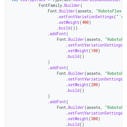
FontFamily
.
Builder
(
Font
.
Builder
(
assets
,
"RobotoFlex.t
.
setFontVariationSettings
(
"'wg
.
setWeight
(
400
)
.
build
())
.
addFont
(
Font
.
Builder
(
assets
,
"RobotoFl
.
setFontVariationSettings
(
.
setWeight
(
100
)
.
build
()
)
.
addFont
(
Font
.
Builder
(
assets
,
"RobotoFl
.
setFontVariationSettings
(
.
setWeight
(
200
)
.
build
()
)
.
addFont
(
Font
.
Builder
(
assets
,
"RobotoFl
.
setFontVariationSettings
(
.
setWeight
(
300
)
.
build
()