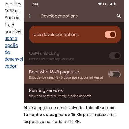
versões
QPR do
Android
15, é
possível
usar a
opção
do
desenvol
vedor
Ative a opção de desenvolvedor
Inicializar com
tamanho de página de 16 KB
para inicializar um
dispositivo no modo de 16 KB.