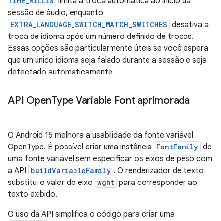
TIME_MILLIS
limita a troca automática ao início da
sessão de áudio, enquanto
EXTRA_LANGUAGE_SWITCH_MATCH_SWITCHES
desativa a
troca de idioma após um número definido de trocas.
Essas opções são particularmente úteis se você espera
que um único idioma seja falado durante a sessão e seja
detectado automaticamente.
API Open
Type Variable Font aprimorada
O Android 15 melhora a usabilidade da fonte variável
OpenType. É possível criar uma instância
FontFamily
de
uma fonte variável sem especificar os eixos de peso com
a API
buildVariableFamily
. O renderizador de texto
substitui o valor do eixo
wght
para corresponder ao
texto exibido.
O uso da API simplifica o código para criar uma