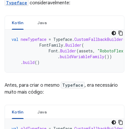
Typeface
consideravelmente:
Kotlin
Java
val
newTypeface
=
Typeface
.
CustomFallbackBuilder
(
FontFamily
.
Builder
(
Font
.
Builder
(
assets
,
"RobotoFlex.t
.
buildVariableFamily
())
.
build
()
Antes, para criar o mesmo
Typeface
, era necessário
muito mais código:
Kotlin
Java
val
oldTypeface
=
Typeface
.
CustomFallbackBuilder
(