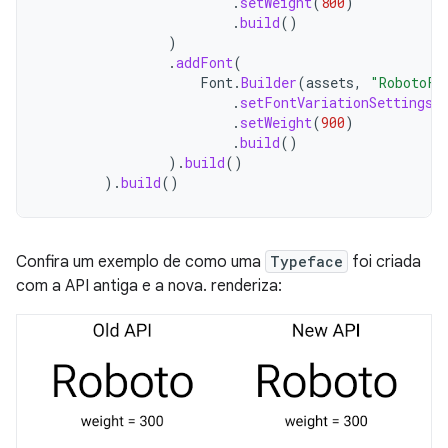
.
setWeight
(
800
)
.
build
()
)
.
addFont
(
Font
.
Builder
(
assets
,
"RobotoFl
.
setFontVariationSettings
(
.
setWeight
(
900
)
.
build
()
).
build
()
).
build
()
Confira um exemplo de como uma
Typeface
foi criada
com a API antiga e a nova. renderiza: