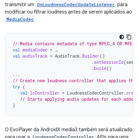
transmitir um
OnLoudnessCodecUpdateListener
para
modificar ou filtrar loudness antes de serem aplicados ao
MediaCodec
// Media contains metadata of type MPEG_4 OR MPEG_
val
mediaCodec
=
…
val
audioTrack
=
AudioTrack
.
Builder
()
.
setSessionId
(
sess
.
build
()
...
// Create new loudness controller that applies the
try
{
val
lcController
=
LoudnessCodecController
.
crea
// Starts applying audio updates for each added
}
O ExoPlayer da AndroidX media3 também será atualizado
para usar a
LoudnessCodecController
APIs para uma