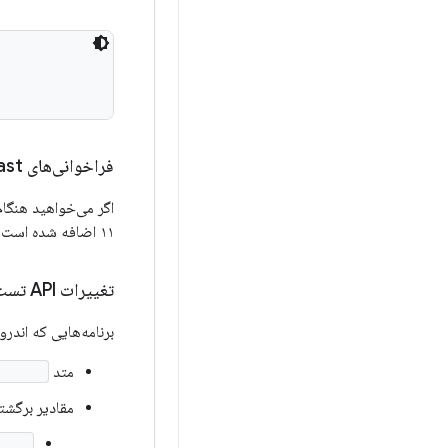
فراخوانی‌های Toast
اگر می‌خواهید هنگام ظاهر شدن یا ن
۱۱ اضافه شده است، استفاده کنید.
تغییرات API تست متن
برنامه‌هایی که اندروید ۱۱ یا بالاتر را هدف قرار می‌دهند، عوارض جانبی زیر را برای text toasts 
متد
tView()
مقادیر برگشتی
in()