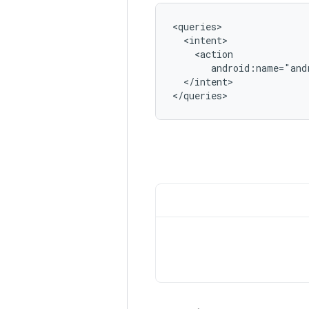
android:name="and
</intent>

</queries>