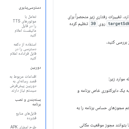
دسترسی‌پذیری
 تأثیر بگذارد. تغییرات رفتاری زیر منحصراً برای
تعامل با
موتورهای TTS
targetSd
روی
30
تنظیم کرده
را در فایل
مانیفست اعلام
کنید
 بررسی کنید.
استفاده از دکمه
دسترسی را در
فایل فراداده اعلام
کنید
دوربین
اقدامات مربوط به
قصد رسانه‌ای به
دوربین پیش‌فرض
 یک دایرکتوری خاص برنامه و
سیستم نیاز دارند
بسته‌بندی و نصب
برنامه
ستم مجوزهای حساس برنامه را به
فایل‌های منابع
فشرده
 بتوانند مجوز موقعیت مکانی
طرح امضای APK