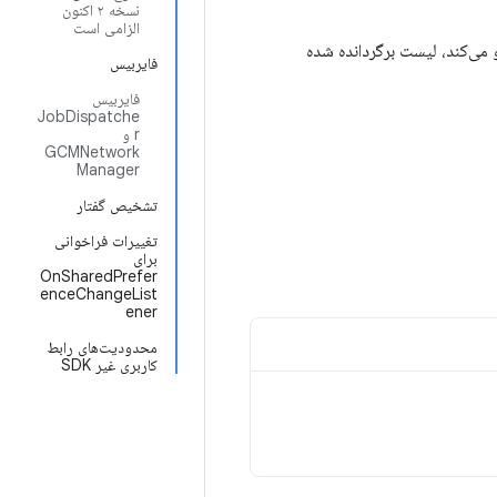
نسخه ۲ اکنون
الزامی است
می‌کند، لیست برگردانده شده
فایربیس
فایربیس
JobDispatche
r و
GCMNetwork
Manager
تشخیص گفتار
تغییرات فراخوانی
برای
OnSharedPrefer
enceChangeList
ener
محدودیت‌های رابط
کاربری غیر SDK