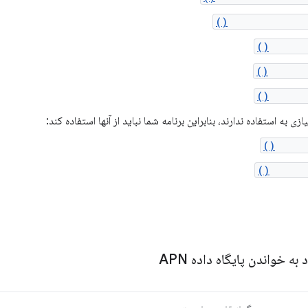
getVerticalMarg
getGrav
getXOffs
getYOff
زی به استفاده ندارند، بنابراین برنامه شما نباید از آنها استفاده کند:
setMar
setGrav
 خواندن پایگاه داده APN