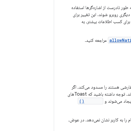
ارزش‌ترین (MSB) دارند. برنامه‌هایی که به طور نادرست از اشاره‌گرها استفاده
د یا با مشکلات دیگری روبرو شوند. این تغییر برای
allowNat
مراجعه کنید.
ای حفظ یک تجربه کاربری خوب، سیستم، Toastهایی که حاوی Viewهای سفارشی هستند را مسدود می‌کند، اگر
این Toastها از پس‌زمینه توسط برنامه‌ای که Android 11 یا بالاتر را هدف قرار می‌دهد ارسال شوند. توجه داشته باشید که Toastهای
جاد می‌شوند و
setView()
 سیستم پیام را به کاربر نشان نمی‌دهد. در عوض،