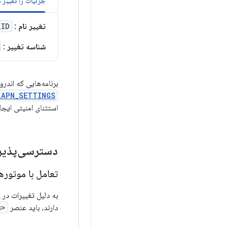
جزئیات را تغییر 
تغییر نام
:
_ID
شناسه تغییر
:
برنامه‌هایی که اندروید ۱۱ را هدف قرار می‌دهند، اکنون برای خواندن یا دسترسی به پایگاه داده 
_APN_SETTINGS
استثنای امنیتی ایجا
دسترسی‌پذیر
تعامل با موتورهای TTS را در فایل مانیفست ا
به دلیل تغییرات در
ق
دارند، باید عنصر
<queries>