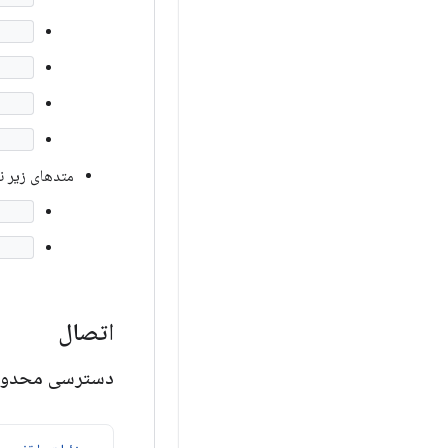
in()
ity()
et()
set()
متدهای زیر نیا
gin()
ity()
اتصال
دسترسی محدود به