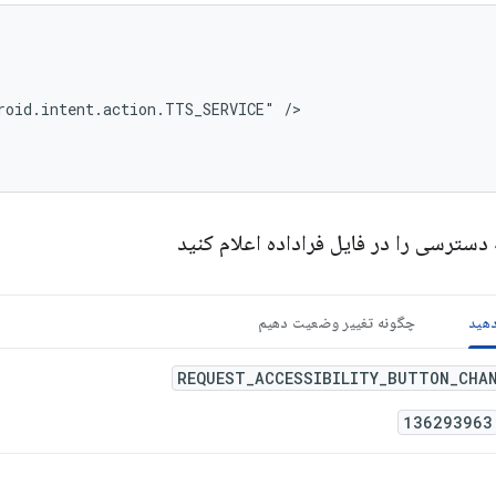
roid.intent.action.TTS_SERVICE"
 دسترسی را در فایل فراداده اعلام کنید
دهید
چگونه تغییر وضعیت دهیم
REQUEST_ACCESSIBILITY_BUTTON_CHA
136293963