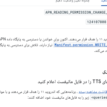
دهید
چگونه تغییر وضعیت دهیم
APN_READING_PERMISSION_CHANGE
124107808
APN ارائه‌دهنده
Manifest.permission.WRITE
د می‌کند.
ی
علام کنید
ابلیت مشاهده بسته
زیر را به فایل‌های مانیفست خود اضافه کنند: