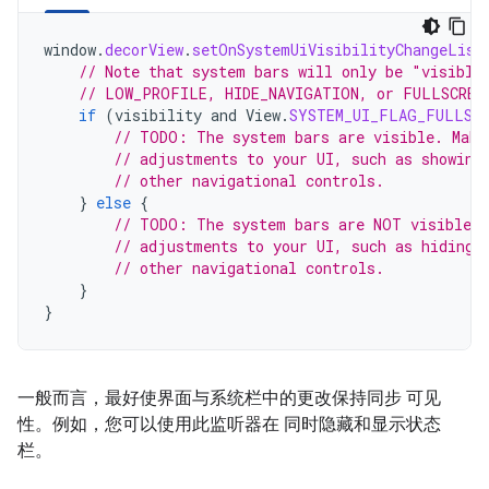
window
.
decorView
.
setOnSystemUiVisibilityChangeList
// Note that system bars will only be "visible
// LOW_PROFILE, HIDE_NAVIGATION, or FULLSCREE
if
(
visibility
and
View
.
SYSTEM_UI_FLAG_FULLSC
// TODO: The system bars are visible. Make
// adjustments to your UI, such as showing
// other navigational controls.
}
else
{
// TODO: The system bars are NOT visible. 
// adjustments to your UI, such as hiding 
// other navigational controls.
}
}
一般而言，最好使界面与系统栏中的更改保持同步 可见
性。例如，您可以使用此监听器在 同时隐藏和显示状态
栏。