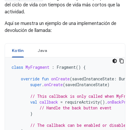
del ciclo de vida con tiempos de vida más cortos que la
actividad.
Aquí se muestra un ejemplo de una implementación de
devolución de llamada:
Kotlin
Java
class
MyFragment
:
Fragment
()
{
override
fun
onCreate
(
savedInstanceState
:
Bund
super
.
onCreate
(
savedInstanceState
)
// This callback is only called when MyFra
val
callback
=
requireActivity
().
onBackPre
// Handle the back button event
}
// The callback can be enabled or disabled