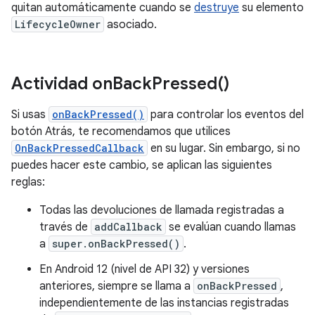
quitan automáticamente cuando se
destruye
su elemento
LifecycleOwner
asociado.
Actividad
on
Back
Pressed(
)
Si usas
onBackPressed()
para controlar los eventos del
botón Atrás, te recomendamos que utilices
OnBackPressedCallback
en su lugar. Sin embargo, si no
puedes hacer este cambio, se aplican las siguientes
reglas:
Todas las devoluciones de llamada registradas a
través de
addCallback
se evalúan cuando llamas
a
super.onBackPressed()
.
En Android 12 (nivel de API 32) y versiones
anteriores, siempre se llama a
onBackPressed
,
independientemente de las instancias registradas