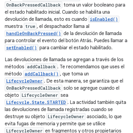
OnBackPressedCallback
toma un valor booleano para
el estado habilitado inicial. Cuando se habilita una
devolución de llamada, esto es cuando
isEnabled()
muestra
true
, el despachador llama al
handleOnBackPressed()
de la devolución de llamada
para controlar el evento del botón Atrás. Puedes llamar a
setEnabled()
para cambiar el estado habilitado.
Las devoluciones de llamada se agregan a través de los
métodos
addCallback
. Te recomendamos que uses el
método
addCallback()
, que toma un
LifecycleOwner
. De esta manera, se garantiza que el
OnBackPressedCallback
solo se agregue cuando el
objeto
LifecycleOwner
sea
Lifecycle.State.STARTED
. La actividad también quita
las devoluciones de llamada registradas cuando se
destruye su objeto
LifecycleOwner
asociado, lo que
evita fugas de memoria y permite que se utilice
LifecycleOwner
en fragmentos y otros propietarios