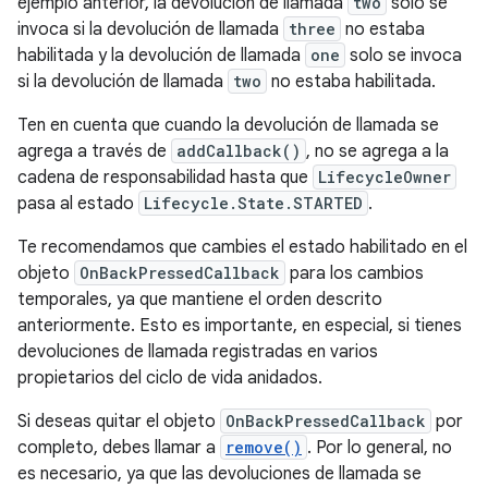
ejemplo anterior, la devolución de llamada
two
solo se
invoca si la devolución de llamada
three
no estaba
habilitada y la devolución de llamada
one
solo se invoca
si la devolución de llamada
two
no estaba habilitada.
Ten en cuenta que cuando la devolución de llamada se
agrega a través de
addCallback()
, no se agrega a la
cadena de responsabilidad hasta que
LifecycleOwner
pasa al estado
Lifecycle.State.STARTED
.
Te recomendamos que cambies el estado habilitado en el
objeto
OnBackPressedCallback
para los cambios
temporales, ya que mantiene el orden descrito
anteriormente. Esto es importante, en especial, si tienes
devoluciones de llamada registradas en varios
propietarios del ciclo de vida anidados.
Si deseas quitar el objeto
OnBackPressedCallback
por
completo, debes llamar a
remove()
. Por lo general, no
es necesario, ya que las devoluciones de llamada se