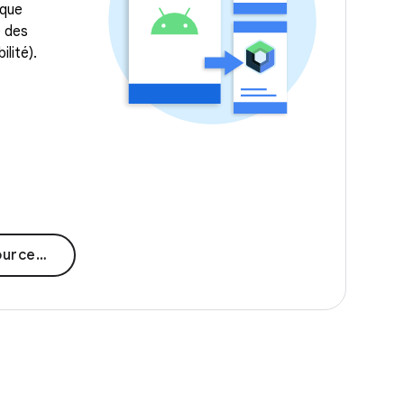
 que
e des
ilité).
ormation