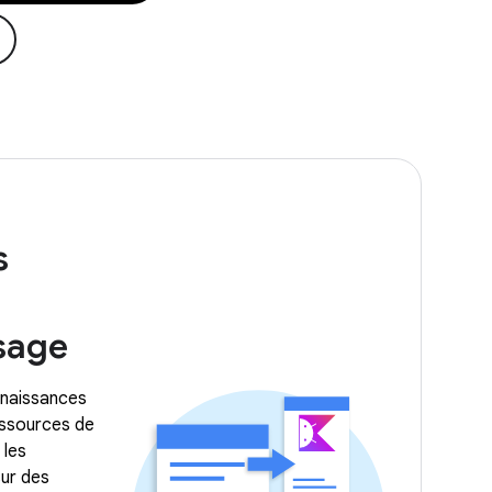
s
sage
naissances
essources de
 les
ur des