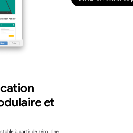
cation
odulaire et
table à partir de zéro. Il ne