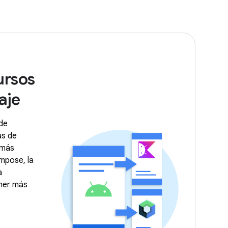
ursos
aje
de
as de
 más
mpose, la
a
ener más