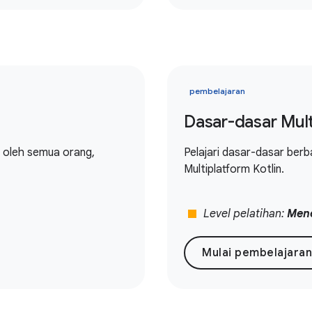
pembelajaran
Dasar-dasar Mult
n oleh semua orang,
Pelajari dasar-dasar berb
Multiplatform Kotlin.
stop
Level pelatihan:
Men
Mulai pembelajaran