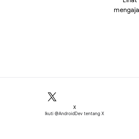
Lihat
mengajar
X
Ikuti @AndroidDev tentang X