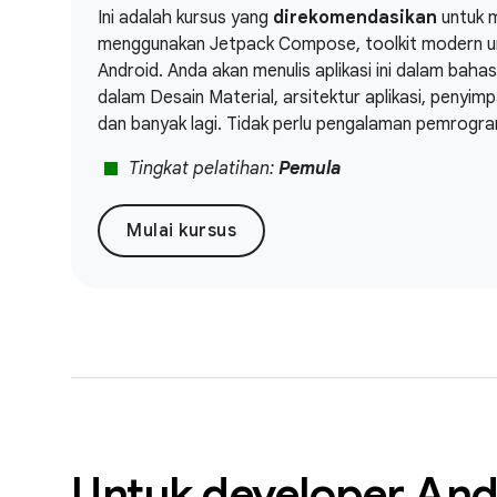
Ini adalah kursus yang
direkomendasikan
untuk m
menggunakan Jetpack Compose, toolkit modern u
Android. Anda akan menulis aplikasi ini dalam bah
dalam Desain Material, arsitektur aplikasi, penyimp
dan banyak lagi. Tidak perlu pengalaman pemrogr
stop
Tingkat pelatihan:
Pemula
Mulai kursus
Untuk developer An