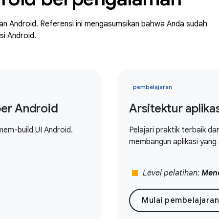
ngan Android. Referensi ini mengasumsikan bahwa Anda sudah
i Android.
pembelajaran
er Android
Arsitektur aplika
em-build UI Android.
Pelajari praktik terbaik d
membangun aplikasi yang a
stop
Level pelatihan:
Men
Mulai pembelajaran