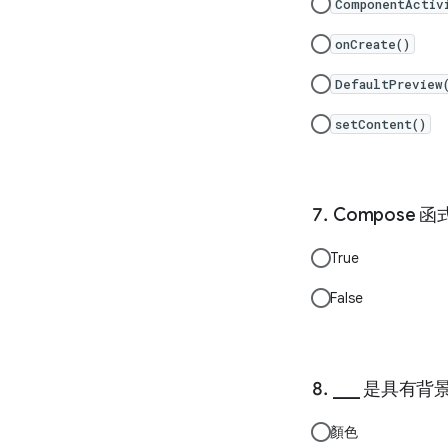
ComponentActiv
onCreate()
DefaultPreview
setContent()
Compose 
True
False
___ 是具有
顏色