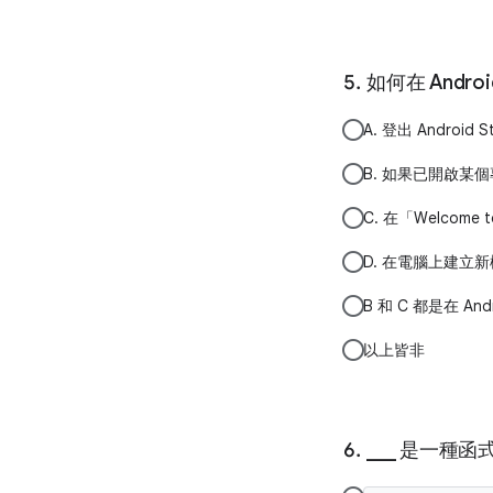
如何在 Andro
A. 登出 Andr
B. 如果已開啟某個專案
C. 在「Welcome t
D. 在電腦上建立新檔案
B 和 C 都是在 An
以上皆非
___ 是一