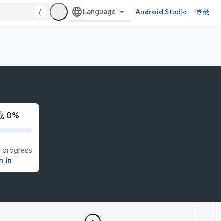
/
Android Studio
登录
 0%
 progress
n in