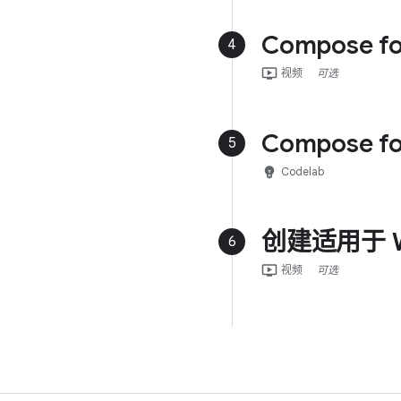
Compose 
4
ondemand_video
视频
可选
Compose fo
5
emoji_objects
Codelab
创建适用于 W
6
ondemand_video
视频
可选