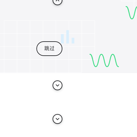
keyboard_arrow_up
跳过
keyboard_arrow_down
keyboard_arrow_down