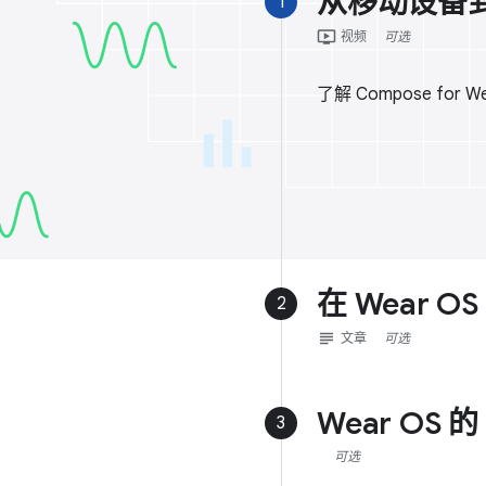
从移动设备到 
1
ondemand_video
视频
可选
了解 Compose for
在 Wear OS
2
subject
文章
可选
Wear OS 的
3
可选