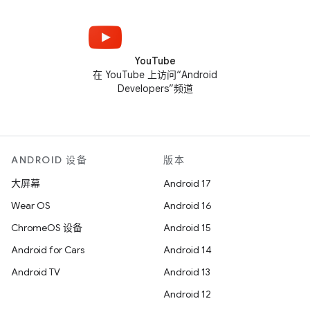
YouTube
在 YouTube 上访问“Android
Developers”频道
ANDROID 设备
版本
大屏幕
Android 17
Wear OS
Android 16
ChromeOS 设备
Android 15
Android for Cars
Android 14
Android TV
Android 13
Android 12