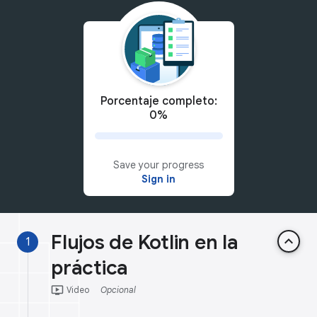
Porcentaje completo:
0%
Save your progress
Sign in
Flujos de Kotlin en la
keyboard_arrow_up
1
práctica
ondemand_video
Video
Opcional