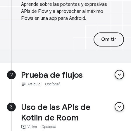
Aprende sobre las potentes y expresivas
APIs de Flow y a aprovechar al máximo
Flows en una app para Android.
Omitir
Prueba de flujos
keyboard_arrow_down
2
subject
Artículo
Opcional
Uso de las APIs de
keyboard_arrow_down
3
Kotlin de Room
ondemand_video
Video
Opcional