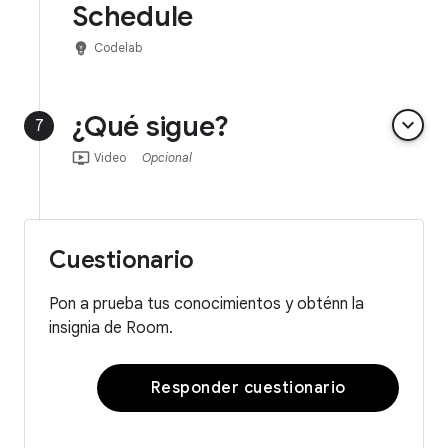
Schedule
emoji_objects
Codelab
¿Qué sigue?
keyboard_arrow_down
7
ondemand_video
Video
Opcional
Cuestionario
Pon a prueba tus conocimientos y obténn la
insignia de Room.
Responder cuestionario