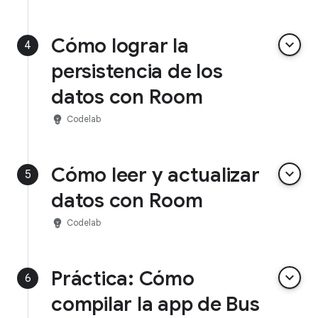
Cómo lograr la
keyboard_arrow_down
4
persistencia de los
datos con Room
emoji_objects
Codelab
Cómo leer y actualizar
keyboard_arrow_down
5
datos con Room
emoji_objects
Codelab
Práctica: Cómo
keyboard_arrow_down
6
compilar la app de Bus