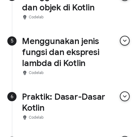
dan objek di Kotlin
emoji_objects
Codelab
Menggunakan jenis
keyboard_arrow_down
5
fungsi dan ekspresi
lambda di Kotlin
emoji_objects
Codelab
Praktik: Dasar-Dasar
keyboard_arrow_down
6
Kotlin
emoji_objects
Codelab