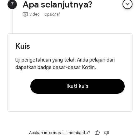
Apa selanjutnya?
keyboard_arrow_down
7
ondemand_video
Video
Opsional
Kuis
Uji pengetahuan yang telah Anda pelajari dan
dapatkan badge dasar-dasar Kotlin.
Ikuti kuis
Apakah informasi ini membantu?