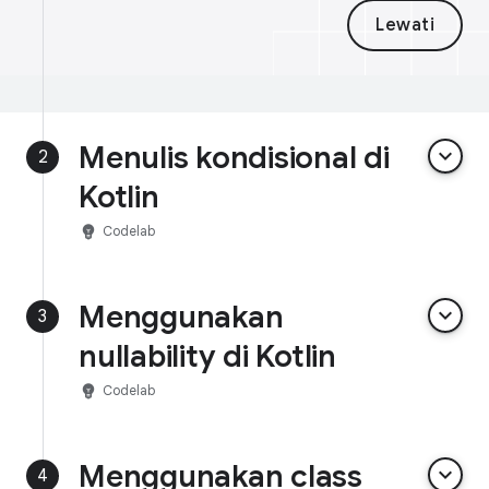
Lewati
Menulis kondisional di
keyboard_arrow_down
2
Kotlin
emoji_objects
Codelab
Menggunakan
keyboard_arrow_down
3
nullability di Kotlin
emoji_objects
Codelab
Menggunakan class
keyboard_arrow_down
4