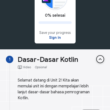
0% selesai
Save your progress
Sign in
Dasar-Dasar Kotlin
keyboard_arrow_up
1
ondemand_video
Video
Opsional
Selamat datang di Unit 2! Kita akan
memulai unit ini dengan mempelajari lebih
lanjut dasar-dasar bahasa pemrograman
Kotlin.