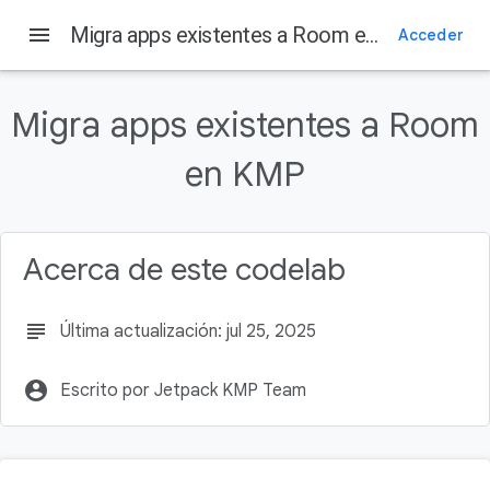
Android Developers
menu
Migra apps existentes a Room en KMP
Acceder
En esta página
1. Antes de comenzar
Migra apps existentes a Room
Requisitos previos
en KMP
Requisitos
Qué aprenderás
2. Prepárate
Acerca de este codelab
subject
Última actualización: jul 25, 2025
account_circle
Escrito por Jetpack KMP Team