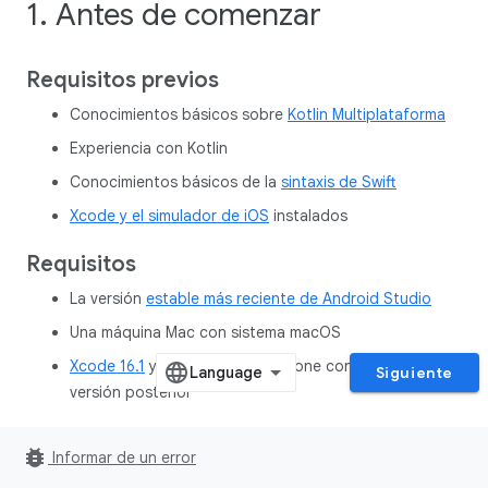
1. Antes de comenzar
Requisitos previos
Conocimientos básicos sobre
Kotlin Multiplataforma
Experiencia con Kotlin
Conocimientos básicos de la
sintaxis de Swift
Xcode y el simulador de iOS
instalados
Requisitos
La versión
estable más reciente de Android Studio
Una máquina Mac con sistema macOS
Xcode 16.1
y el simulador de iPhone con iOS 16.0 o una
Siguiente
versión posterior
Qué aprenderás
bug_report
Informar de un error
Cómo compartir una base de datos de Room entre