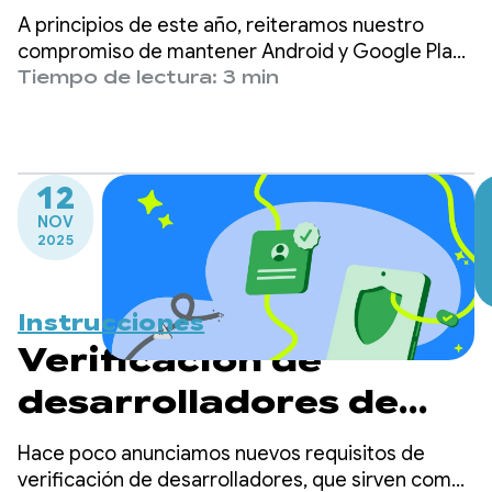
seguros, juntos
A principios de este año, reiteramos nuestro
compromiso de mantener Android y Google Play
como plataformas seguras para todos los
Tiempo de lectura: 3 min
usuarios y de crear un entorno próspero en el que
los usuarios puedan confiar en las aplicaciones
que descargan y tu empresa pueda crecer.
12
NOV
2025
Instrucciones
Verificación de
desarrolladores de
Android: el acceso
Hace poco anunciamos nuevos requisitos de
anticipado empieza
verificación de desarrolladores, que sirven como