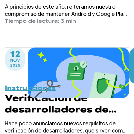
seguros, juntos
A principios de este año, reiteramos nuestro
compromiso de mantener Android y Google Play
como plataformas seguras para todos los
Tiempo de lectura: 3 min
usuarios y de crear un entorno próspero en el que
los usuarios puedan confiar en las aplicaciones
que descargan y tu empresa pueda crecer.
12
NOV
2025
Instrucciones
Verificación de
desarrolladores de
Android: el acceso
Hace poco anunciamos nuevos requisitos de
anticipado empieza
verificación de desarrolladores, que sirven como