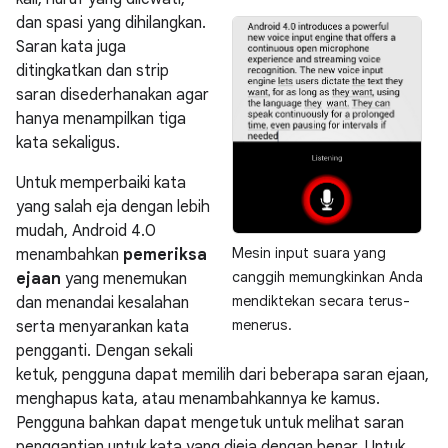
dan spasi yang dihilangkan.
Saran kata juga
ditingkatkan dan strip
saran disederhanakan agar
hanya menampilkan tiga
kata sekaligus.
Untuk memperbaiki kata
yang salah eja dengan lebih
mudah, Android 4.0
Mesin input suara yang
menambahkan
pemeriksa
canggih memungkinkan Anda
ejaan
yang menemukan
mendiktekan secara terus-
dan menandai kesalahan
menerus.
serta menyarankan kata
pengganti. Dengan sekali
ketuk, pengguna dapat memilih dari beberapa saran ejaan,
menghapus kata, atau menambahkannya ke kamus.
Pengguna bahkan dapat mengetuk untuk melihat saran
penggantian untuk kata yang dieja dengan benar. Untuk