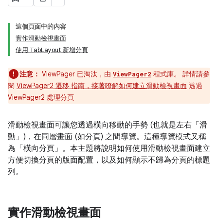
這個頁面中的內容
實作滑動檢視畫面
使用 TabLayout 新增分頁
注意：
ViewPager 已淘汰，由
程式庫。 詳情請參
ViewPager2
閱
ViewPager2 遷移 指南，接著瞭解如何
建立滑動檢視畫面
透過
ViewPager2 處理分頁
滑動檢視畫面可讓您透過橫向移動的手勢 (也就是左右「滑
動」
)，在同層畫面 (如分頁) 之間導覽。這種導覽模式又稱
為「橫向分頁」
。本主題將說明如何使用滑動檢視畫面建立
方便切換分頁的版面配置，以及如何顯示不歸為分頁的標題
列。
實作滑動檢視畫面