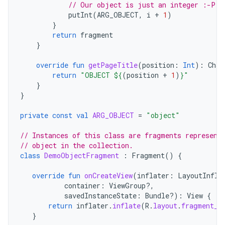
// Our object is just an integer :-P
putInt
(
ARG_OBJECT
,
i
+
1
)
}
return
fragment
}
override
fun
getPageTitle
(
position
:
Int
):
Char
return
"OBJECT 
${
(
position
+
1
)
}
"
}
}
private
const
val
ARG_OBJECT
=
"object"
// Instances of this class are fragments represent
// object in the collection.
class
DemoObjectFragment
:
Fragment
()
{
override
fun
onCreateView
(
inflater
:
LayoutInfla
container
:
ViewGroup?,
savedInstanceState
:
Bundle?)
:
View
{
return
inflater
.
inflate
(
R
.
layout
.
fragment_c
}