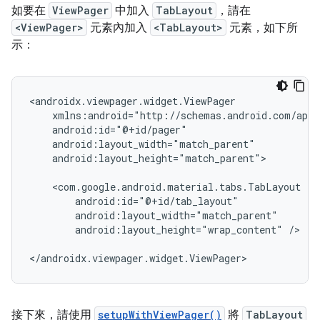
如要在
ViewPager
中加入
TabLayout
，請在
<ViewPager>
元素內加入
<TabLayout>
元素，如下所
示：
android:layout_height="match_parent">

android:layout_height="wrap_content"
/>

接下來，請使用
setupWithViewPager()
將
TabLayout