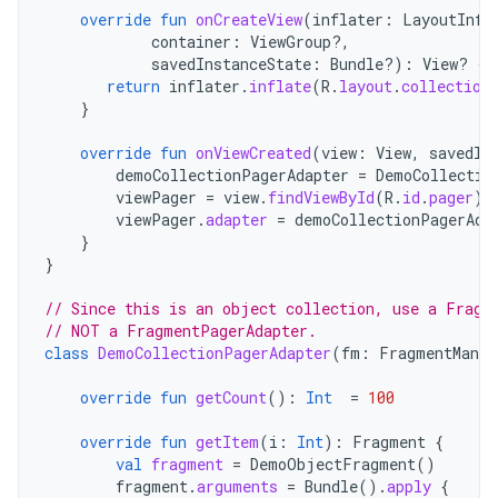
override
fun
onCreateView
(
inflater
:
LayoutInfl
container
:
ViewGroup?,
savedInstanceState
:
Bundle?)
:
View? 
{
return
inflater
.
inflate
(
R
.
layout
.
collection
}
override
fun
onViewCreated
(
view
:
View
,
savedIn
demoCollectionPagerAdapter
=
DemoCollectio
viewPager
=
view
.
findViewById
(
R
.
id
.
pager
)
viewPager
.
adapter
=
demoCollectionPagerAda
}
}
// Since this is an object collection, use a Fragm
// NOT a FragmentPagerAdapter.
class
DemoCollectionPagerAdapter
(
fm
:
FragmentManag
override
fun
getCount
():
Int
=
100
override
fun
getItem
(
i
:
Int
):
Fragment
{
val
fragment
=
DemoObjectFragment
()
fragment
.
arguments
=
Bundle
().
apply
{