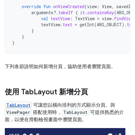
override
fun
onViewCreated
(
view
:
View
,
savedIn
arguments
?.
takeIf
{
it
.
containsKey
(
ARG_OBJ
val
textView
:
TextView
=
view
.
findView
textView
.
text
=
getInt
(
ARG_OBJECT
).
toS
}
}
}
下列各節說明如何新增分頁，協助使用者瀏覽頁面。
使用 Tab
Layout 新增分頁
TabLayout
可讓您以橫向排列的方式顯示分頁。與
ViewPager
搭配使用時，
TabLayout
可提供熟悉的介
面，以便在滑動檢視畫面中瀏覽頁面。