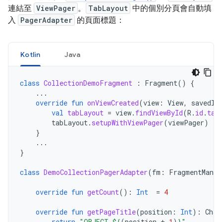
連結至
ViewPager
。
TabLayout
中的個別分頁會自動填
入
PagerAdapter
的頁面標題：
Kotlin
Java
class
CollectionDemoFragment
:
Fragment
()
{
...
override
fun
onViewCreated
(
view
:
View
,
savedIn
val
tabLayout
=
view
.
findViewById
(
R
.
id
.
tab
tabLayout
.
setupWithViewPager
(
viewPager
)
}
...
}
class
DemoCollectionPagerAdapter
(
fm
:
FragmentManag
override
fun
getCount
():
Int
=
4
override
fun
getPageTitle
(
position
:
Int
):
Char
return
"OBJECT 
${
(
position
+
1
)
}
"