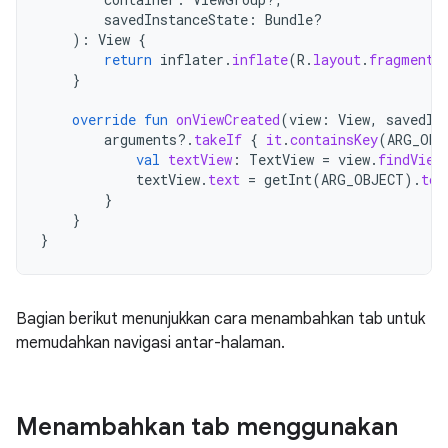
savedInstanceState
:
Bundle?
):
View
{
return
inflater
.
inflate
(
R
.
layout
.
fragment_
}
override
fun
onViewCreated
(
view
:
View
,
savedIn
arguments
?.
takeIf
{
it
.
containsKey
(
ARG_OBJ
val
textView
:
TextView
=
view
.
findView
textView
.
text
=
getInt
(
ARG_OBJECT
).
toS
}
}
}
Bagian berikut menunjukkan cara menambahkan tab untuk
memudahkan navigasi antar-halaman.
Menambahkan tab menggunakan