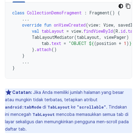
class
CollectionDemoFragment
:
Fragment
()
{
...
override
fun
onViewCreated
(
view
:
View
,
savedIn
val
tabLayout
=
view
.
findViewById
(
R
.
id
.
tab
TabLayoutMediator
(
tabLayout
,
viewPager
)
{
tab
.
text
=
"OBJECT 
${
(
position
+
1
)
}
"
}.
attach
()
}
...
}
Catatan:
Jika Anda memiliki jumlah halaman yang besar
atau mungkin tidak terbatas, tetapkan atribut
di
ke
. Tindakan
android:tabMode
TabLayout
"scrollable"
ini mencegah
mencoba memasukkan semua tab di
TabLayout
layar sekaligus dan memungkinkan pengguna men-scroll pada
daftar tab.