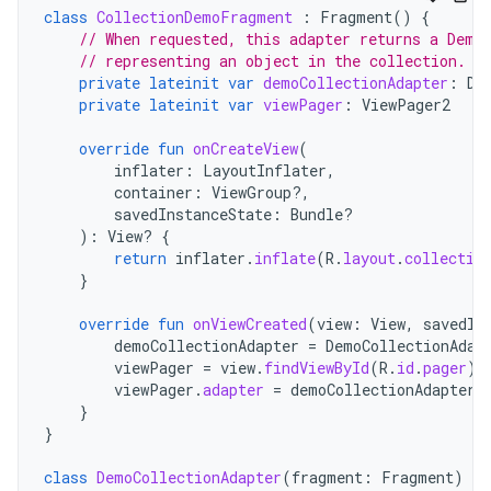
class
CollectionDemoFragment
:
Fragment
()
{
// When requested, this adapter returns a Demo
// representing an object in the collection.
private
lateinit
var
demoCollectionAdapter
:
De
private
lateinit
var
viewPager
:
ViewPager2
override
fun
onCreateView
(
inflater
:
LayoutInflater
,
container
:
ViewGroup?,
savedInstanceState
:
Bundle?
):
View? 
{
return
inflater
.
inflate
(
R
.
layout
.
collectio
}
override
fun
onViewCreated
(
view
:
View
,
savedIn
demoCollectionAdapter
=
DemoCollectionAdap
viewPager
=
view
.
findViewById
(
R
.
id
.
pager
)
viewPager
.
adapter
=
demoCollectionAdapter
}
}
class
DemoCollectionAdapter
(
fragment
:
Fragment
)
: