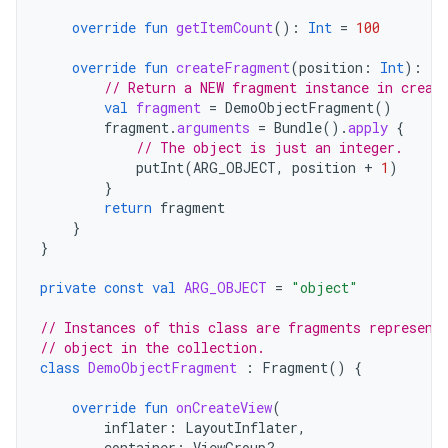
override
fun
getItemCount
():
Int
=
100
override
fun
createFragment
(
position
:
Int
):
Fr
// Return a NEW fragment instance in creat
val
fragment
=
DemoObjectFragment
()
fragment
.
arguments
=
Bundle
().
apply
{
// The object is just an integer.
putInt
(
ARG_OBJECT
,
position
+
1
)
}
return
fragment
}
}
private
const
val
ARG_OBJECT
=
"object"
// Instances of this class are fragments represent
// object in the collection.
class
DemoObjectFragment
:
Fragment
()
{
override
fun
onCreateView
(
inflater
:
LayoutInflater
,
container
:
ViewGroup?,